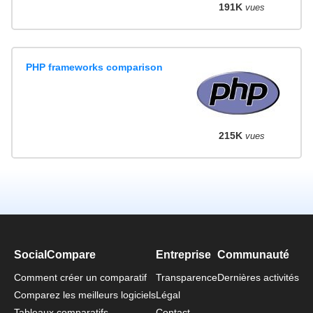
191K
vues
PHP frameworks comparison
215K
vues
SocialCompare
Entreprise
Communauté
Comment créer un comparatif
Transparence
Dernières activités
Comparez les meilleurs logiciels
Légal
Tableaux comparatifs
Contact