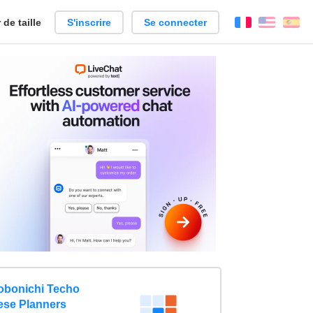
de taille
S'inscrire
Se connecter
Français
Englis
Es
obonichi Techo
ese Planners