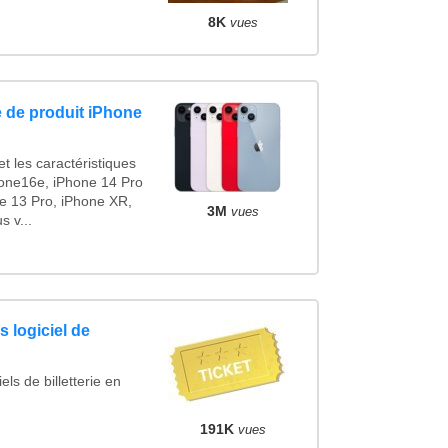
8K
vues
 de produit iPhone
t les caractéristiques
one16e, iPhone 14 Pro
e 13 Pro, iPhone XR,
3M
vues
 v...
 logiciel de
ls de billetterie en
191K
vues