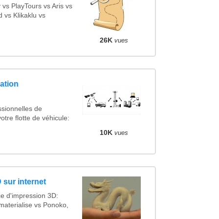
s PlayTours vs Aris vs
vs Klikaklu vs
26K
vues
ation
ssionnelles de
otre flotte de véhicule:
10K
vues
 sur internet
ce d'impression 3D:
materialise vs Ponoko,