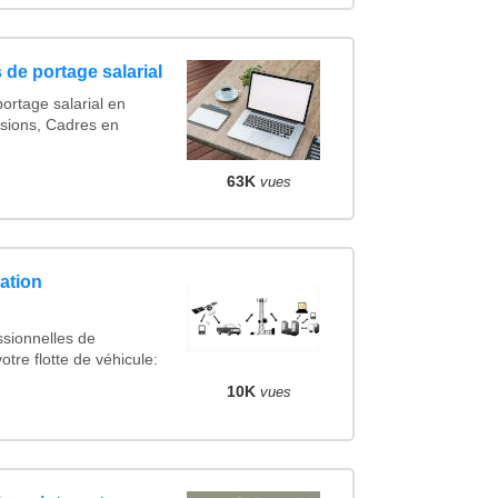
 de portage salarial
ortage salarial en
sions, Cadres en
63K
vues
ation
ssionnelles de
otre flotte de véhicule:
10K
vues