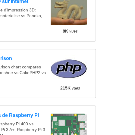
 sur internet
ce d'impression 3D:
materialise vs Ponoko,
8K
vues
rison
rison chart compares
Banshee vs CakePHP2 vs
215K
vues
 de Raspberry PI
spberry Pi 400 vs
 Pi 3 A+, Raspberry Pi 3