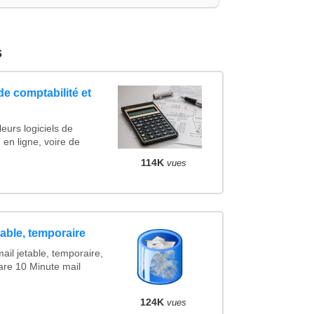
s
de comptabilité et
eurs logiciels de
 en ligne, voire de
114K
vues
table, temporaire
ail jetable, temporaire,
are 10 Minute mail
124K
vues