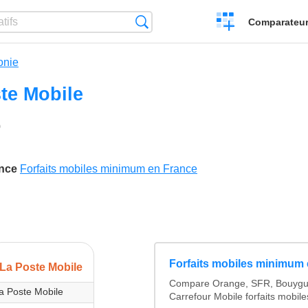
Créer
Recherche
Comparateur 
un
comparatif
onie
te Mobile
0
'aime
ence
Forfaits mobiles minimum en France
Forfaits mobiles minimum
La Poste Mobile
Compare Orange, SFR, Bouygu
a Poste Mobile
Carrefour Mobile forfaits mobi