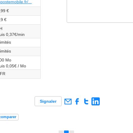
apostemobile.fr/...
,99 €
,9 €
H
uis 0,37€/min
llimités
llimités
00 Mo
uis 0,05€ / Mo
FR
Signaler
 comparer