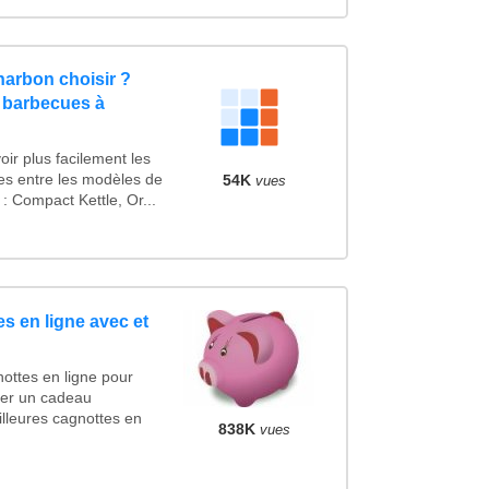
arbon choisir ?
 barbecues à
ir plus facilement les
ues entre les modèles de
54K
vues
 Compact Kettle, Or...
s en ligne avec et
ottes en ligne pour
ncer un cadeau
lleures cagnottes en
838K
vues