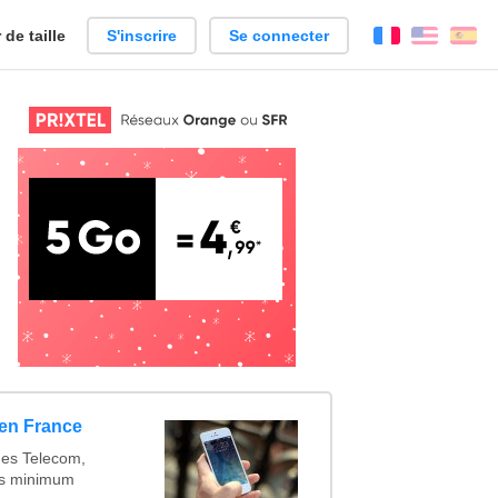
de taille
S'inscrire
Se connecter
Français
Englis
Es
 en France
es Telecom,
les minimum