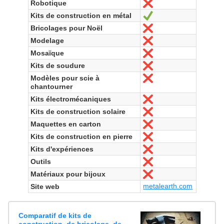
Robotique
Non
Kits de construction en métal
Oui
Bricolages pour Noël
Non
Modelage
Non
Mosaïque
Non
Kits de soudure
Non
Modèles pour scie à
Non
chantourner
Kits électromécaniques
Non
Kits de construction solaire
Non
Maquettes en carton
Non
Kits de construction en pierre
Non
Kits d'expériences
Non
Outils
Non
Matériaux pour bijoux
Non
metalearth.com
Site web
Comparatif de kits de
construction, de bricolage, de