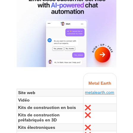
Metal Earth
metalearth.com
Site web
Vidéo
Kits de construction en bois
Non
Kits de construction
Non
préfabriqués en 3D
Kits électroniques
Non