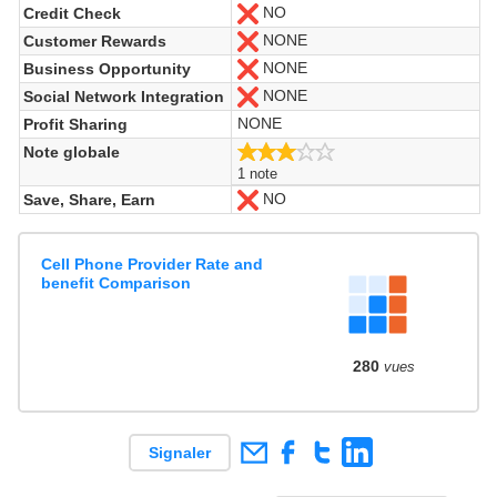
NO
Credit Check
Non
NONE
Customer Rewards
Non
NONE
Business Opportunity
Non
NONE
Social Network Integration
Non
NONE
Profit Sharing
3.0/5
Note globale
1 note
NO
Save, Share, Earn
Non
Cell Phone Provider Rate and
benefit Comparison
280
vues
Signaler