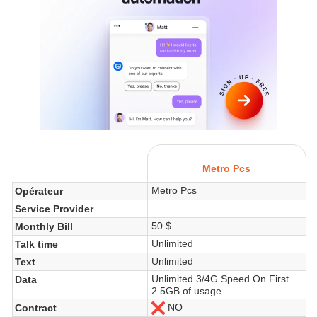
Metro Pcs
Metro Pcs
Opérateur
Service Provider
50 $
Monthly Bill
Unlimited
Talk time
Unlimited
Text
Unlimited 3/4G Speed On First
Data
2.5GB of usage
NO
Contract
Non