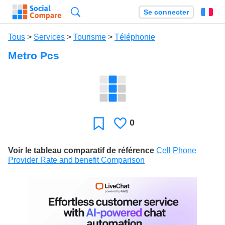
Recherche
Se connecter
Fr
Tous
>
Services
>
Tourisme
>
Téléphonie
Metro Pcs
0
J'aime
Favori
Voir le tableau comparatif de référence
Cell Phone
Provider Rate and benefit Comparison