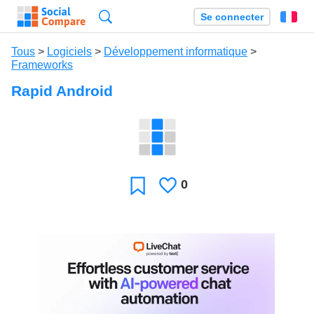
Recherche
Se connecter
Fr
Tous
>
Logiciels
>
Développement informatique
>
Frameworks
Rapid Android
0
J'aime
Favori