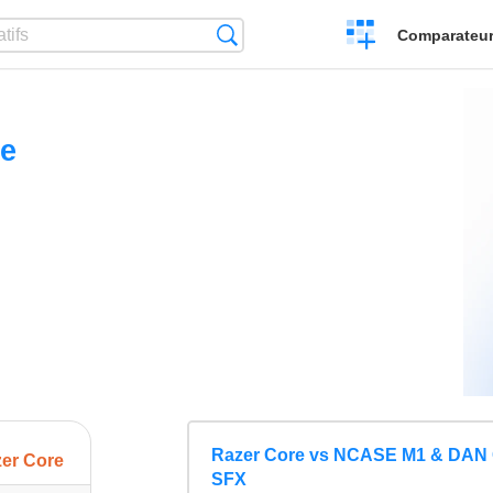
Créer
Recherche
Comparateur 
un
comparatif
re
Razer Core vs NCASE M1 & DAN 
er Core
SFX