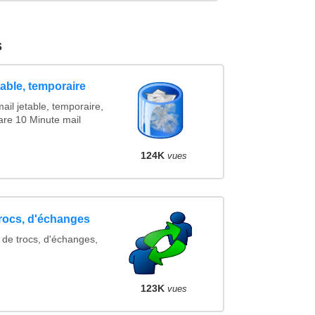
s
table, temporaire
ail jetable, temporaire,
are 10 Minute mail
124K
vues
trocs, d'échanges
 de trocs, d'échanges,
123K
vues