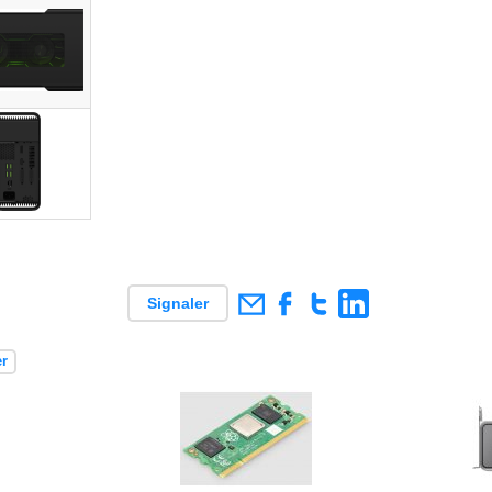
Signaler
r