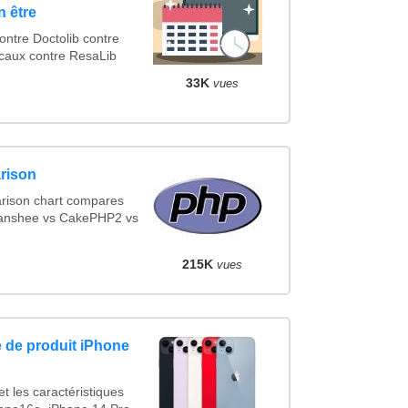
n être
tre Doctolib contre
caux contre ResaLib
33K
vues
rison
rison chart compares
Banshee vs CakePHP2 vs
215K
vues
 de produit iPhone
t les caractéristiques