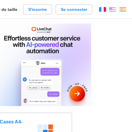
de taille
S'inscrire
Se connecter
Français
Englis
Es
Cases A4-