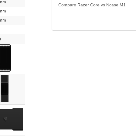
 mm
Compare Razer Core vs Ncase M1
 mm
 mm
g