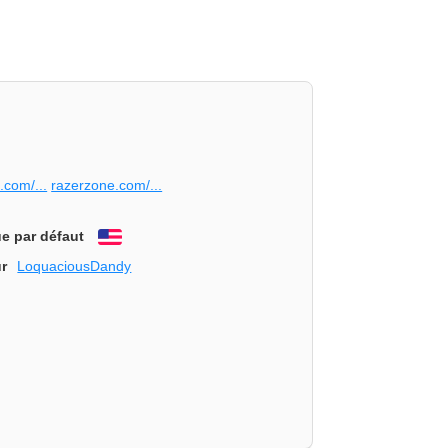
.com/...
razerzone.com/...
e par défaut
English
r
LoquaciousDandy