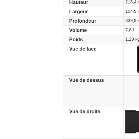
218,4
Hauteur
104,9
Largeur
339,9
Profondeur
7,8 L
Volume
1,29 k
Poids
Vue de face
Vue de dessus
Vue de droite