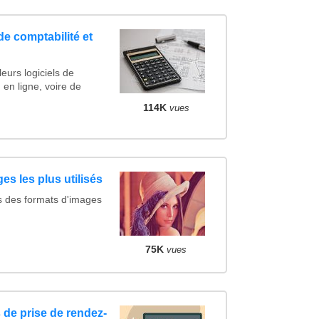
de comptabilité et
eurs logiciels de
 en ligne, voire de
114K
vues
es les plus utilisés
s des formats d'images
75K
vues
 de prise de rendez-