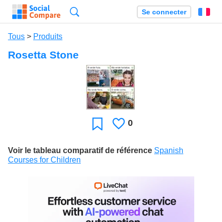
Recherche
Se connecter
Fr
Tous
>
Produits
Rosetta Stone
0
J'aime
Favori
Voir le tableau comparatif de référence
Spanish
Courses for Children