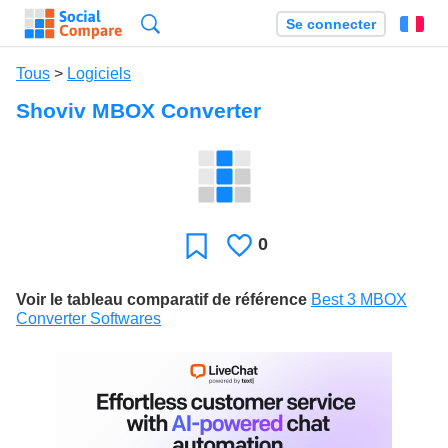
Recherche
Se connecter
Fr
Tous
>
Logiciels
Shoviv MBOX Converter
0
J'aime
Favori
Voir le tableau comparatif de référence
Best 3 MBOX
Converter Softwares