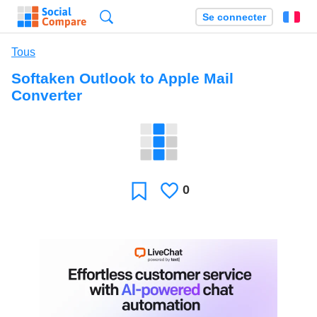
Recherche
Se connecter
Fr
Tous
Softaken Outlook to Apple Mail
Converter
0
J'aime
Favori