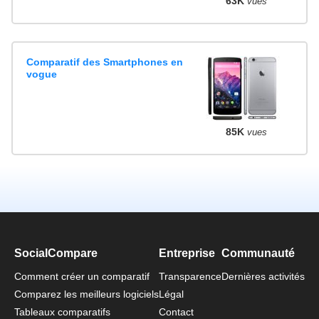
63K
vues
Comparatif des Smartphones en
vogue
85K
vues
SocialCompare
Entreprise
Communauté
Comment créer un comparatif
Transparence
Dernières activités
Comparez les meilleurs logiciels
Légal
Tableaux comparatifs
Contact