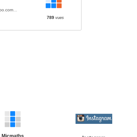
po.com...
789
vues
Micmaths