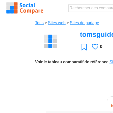
Tous
>
Sites web
>
Sites de partage
tomsguide
0
J'aime
Favori
Voir le tableau comparatif de référence
Si