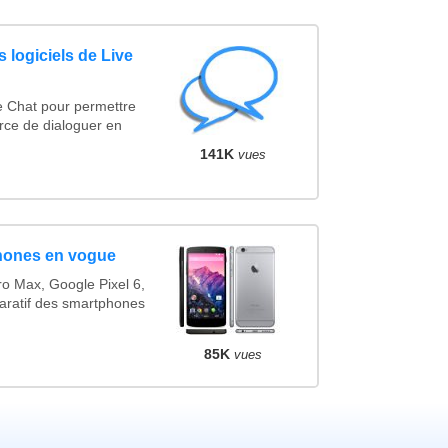
 logiciels de Live
e Chat pour permettre
rce de dialoguer en
141K
vues
hones en vogue
o Max, Google Pixel 6,
ratif des smartphones
85K
vues