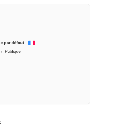
e par défaut
Français
r
Publique
s