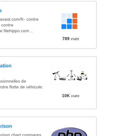
s
vast.com/fr- contre
 contre
 filehippo.com...
789
vues
ation
ssionnelles de
otre flotte de véhicule:
10K
vues
rison
rison chart compares