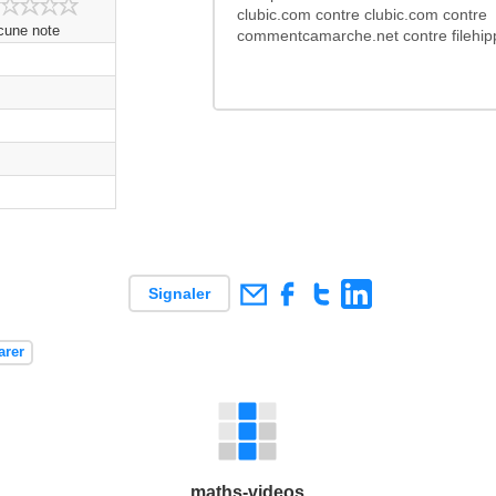
clubic.com contre clubic.com contre
cune note
commentcamarche.net contre filehip
Signaler
arer
x
maths-videos