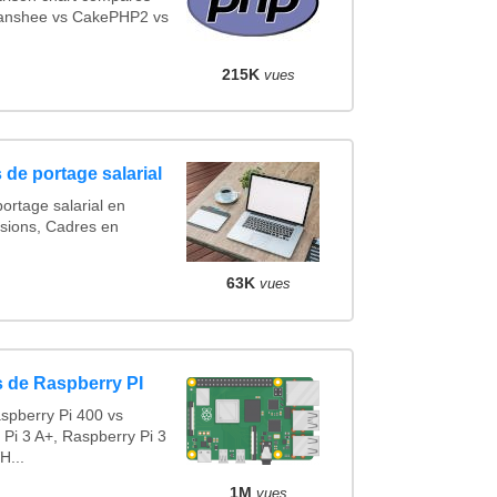
Banshee vs CakePHP2 vs
215K
vues
 de portage salarial
ortage salarial en
sions, Cadres en
63K
vues
 de Raspberry PI
spberry Pi 400 vs
 Pi 3 A+, Raspberry Pi 3
H...
1M
vues