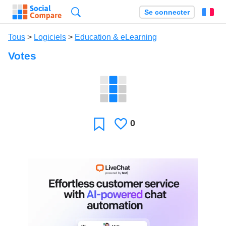
Recherche
Se connecter
Fr
Tous
>
Logiciels
>
Education & eLearning
Votes
0
J'aime
Favori