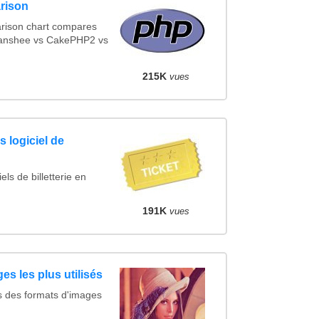
rison
rison chart compares
Banshee vs CakePHP2 vs
215K
vues
 logiciel de
ls de billetterie en
191K
vues
es les plus utilisés
s des formats d'images