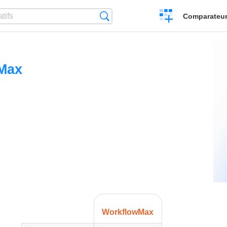
Créer
Recherche
Comparateur 
un
comparatif
Max
WorkflowMax