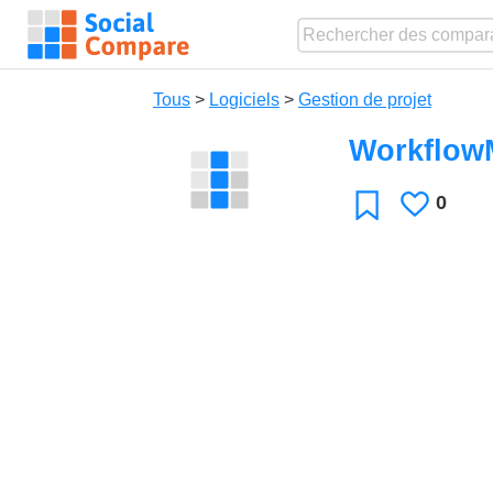
Tous
>
Logiciels
>
Gestion de projet
Workflow
0
J'aime
Favori