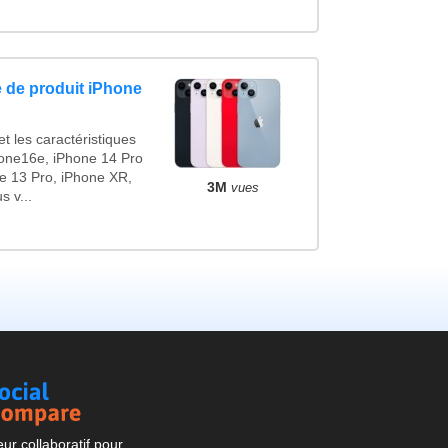
 de produit iPhone
t les caractéristiques
one16e, iPhone 14 Pro
e 13 Pro, iPhone XR,
3M
vues
 v...
Social
Compare
r collaboratif pour