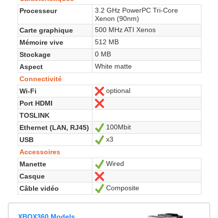
3.2 GHz PowerPC Tri-Core
Processeur
Xenon (90nm)
500 MHz ATI Xenos
Carte graphique
512 MB
Mémoire vive
0 MB
Stockage
White matte
Aspect
Connectivité
optional
Wi-Fi
Non
Port HDMI
Non
TOSLINK
100Mbit
Ethernet (LAN, RJ45)
Oui
x3
USB
Oui
Accessoires
Wired
Manette
Oui
Casque
Non
Composite
Câble vidéo
Oui
XBOX360 Models