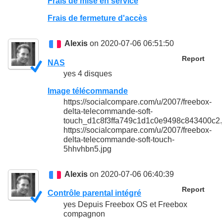
Frais de mise en service
Frais de fermeture d'accès
Alexis
on 2020-07-06 06:51:50
Report
NAS
yes 4 disques
Image télécommande
https://socialcompare.com/u/2007/freebox-
delta-telecommande-soft-
touch_d1c8f3ffa749c1d1c0e9498c843400c2.
https://socialcompare.com/u/2007/freebox-
delta-telecommande-soft-touch-
5hhvhbn5.jpg
Alexis
on 2020-07-06 06:40:39
Report
Contrôle parental intégré
yes Depuis Freebox OS et Freebox
compagnon