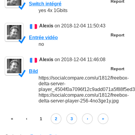
Report
Switch intégré
yes 4x 1Gbits
Alexis
on 2018-12-04 11:50:43
Report
Entrée vidéo
no
Alexis
on 2018-12-04 11:46:08
Report
Bild
https://socialcompare.com/u/1812/freebox-
delta-server-
player_4504f0a7096f12c9add071a5f88f5ed3
https://socialcompare.com/u/1812/freebox-
delta-server-player-256-4no3ge1y.jpg
«
‹
1
2
3
›
»