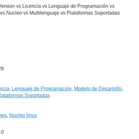
Version vs Licencia vs Lenguaje de Programación vs
a vs Nucleo vs Multilenguaje vs Plataformas Soportadas
29
ncia
,
Lenguaje de Programación
,
Modelo de Desarrollo
,
lataformas Soportadas
ows
,
Nucleo linux
10