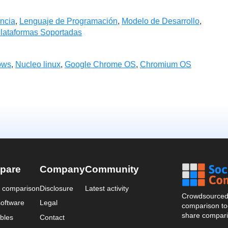
ncia
,
Lenguaje de Programación
,
Modelo de Desarrollo
,
lataformas Soportadas
ows
,
Nucleo linux
,
Google Chrome OS
,
Chromium OS
pare
Company
Community
a comparison
Disclosure
Latest activity
Crowdsourced 
oftware
Legal
comparison too
share compari
bles
Contact