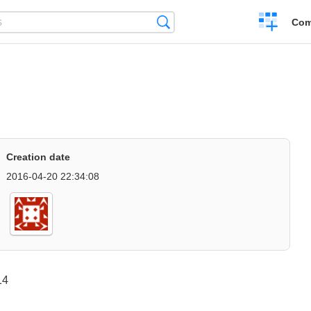
Create
Search
Com
a
compariso
Creation date
2016-04-20 22:34:08
14