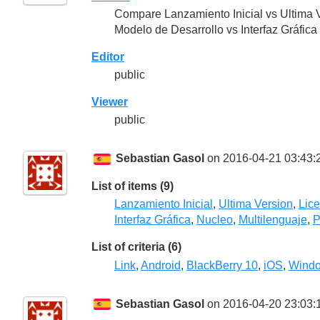
Compare Lanzamiento Inicial vs Ultima 
Modelo de Desarrollo vs Interfaz Gráfic
Editor
public
Viewer
public
Sebastian Gasol
on 2016-04-21 03:43:
List of items (9)
Lanzamiento Inicial
,
Ultima Version
,
Lice
Interfaz Gráfica
,
Nucleo
,
Multilenguaje
,
P
List of criteria (6)
Link
,
Android
,
BlackBerry 10
,
iOS
,
Wind
Sebastian Gasol
on 2016-04-20 23:03: