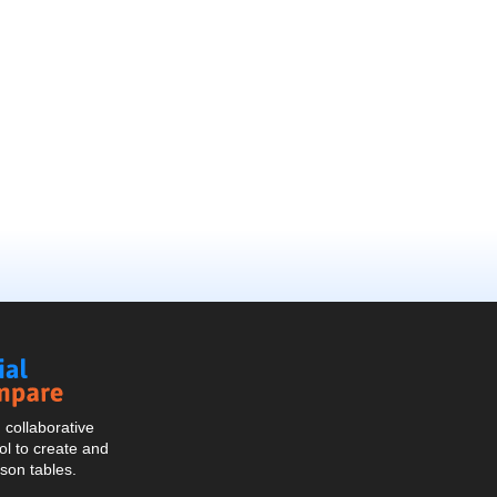
Social
Compare
collaborative
l to create and
son tables.