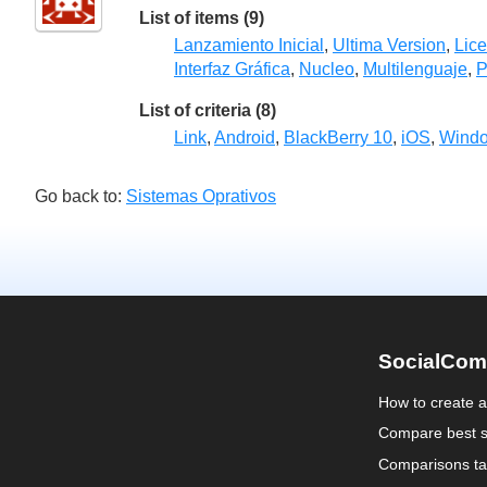
List of items (9)
Lanzamiento Inicial
,
Ultima Version
,
Lice
Interfaz Gráfica
,
Nucleo
,
Multilenguaje
,
P
List of criteria (8)
Link
,
Android
,
BlackBerry 10
,
iOS
,
Wind
Go back to:
Sistemas Oprativos
SocialCom
How to create 
Compare best s
Comparisons ta