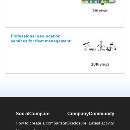
1M
views
Professional geolocation
services for fleet management
10K
views
SocialCompare
Company
Community
How to create a comparison
Disclosure
Latest activity