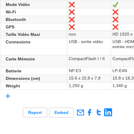
Mode Vidéo
No
Yes
Wi-Fi
No
No
Bluetooth
No
No
GPS
No
No
non
HD 1920 x 
Taille Vidéo Maxi
USB - sortie vidéo
USB - HDMI 
Connexions
entrée micr
CompactFlash I / II
CompactFlas
Carte Mémoire
NP-E3
LP-E4N
Batterie
15.6 x 15,8 x 7,8
15.8 x 16,3
Dimensions (cm)
1,250 g
1,340 g
Weight
+
Report
Embed