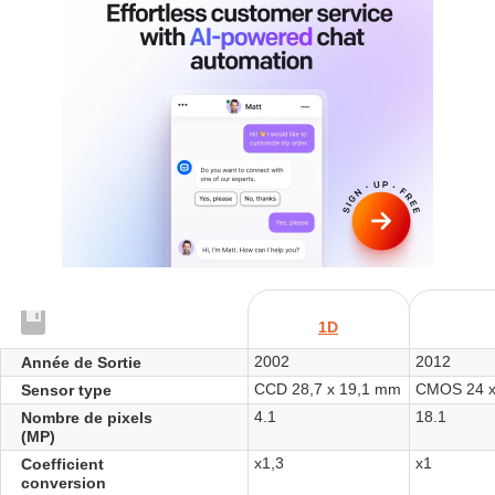
1D
2002
2012
Année de Sortie
CCD 28,7 x 19,1 mm
CMOS 24 
Sensor type
4.1
18.1
Nombre de pixels
(MP)
x1,3
x1
Coefficient
conversion