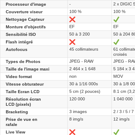
-
2 x DIGIC 
Processeur d'image
100 %
100 %
Couverture viseur
Nettoyage Capteur
No
Yes
EF
EF
Monture d'objectifs
50 à 3 200
50 à 204 8
Sensibilité ISO
Flash intégré
No
Yes
45 collimateurs
61 collimat
Autofocus
croisés
JPEG - RAW
JPEG - R
Types de Photos
2 464 x 1 648
5 184 x 3 
Taille de l'image maxi
non
MOV
Video format
30 à 1/16 000s
30 à 1/8 00
Vitesse obturateur
5 cm (2 pouces)
8.1 cm (3,
Taille Ecran LCD
120 000
1 040 000
Résolution écran
LCD (pixels)
3 images
2 / 3 / 5 / 
Bracketing
8 img/s
12 img/s
Prise de vue en
rafale
Live View
No
Yes