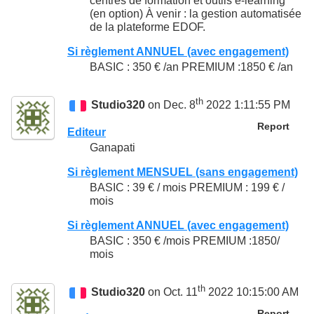
centres de formation et outils e-learning
(en option) À venir : la gestion automatisée
de la plateforme EDOF.
Si règlement ANNUEL (avec engagement)
BASIC : 350 € /an PREMIUM :1850 € /an
th
Studio320
on Dec. 8
2022 1:11:55 PM
Report
Editeur
Ganapati
Si règlement MENSUEL (sans engagement)
BASIC : 39 € / mois PREMIUM : 199 € /
mois
Si règlement ANNUEL (avec engagement)
BASIC : 350 € /mois PREMIUM :1850/
mois
th
Studio320
on Oct. 11
2022 10:15:00 AM
Report