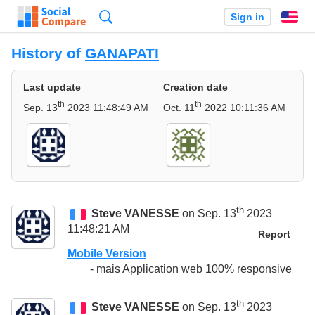
Search
Sign in
En
History of
GANAPATI
Last update
Creation date
th
th
Sep. 13
2023 11:48:49 AM
Oct. 11
2022 10:11:36 AM
th
Steve VANESSE
on Sep. 13
2023
11:48:21 AM
Report
Mobile Version
- mais Application web 100% responsive
th
Steve VANESSE
on Sep. 13
2023