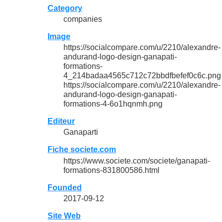
Category
companies
Image
https://socialcompare.com/u/2210/alexandre-
andurand-logo-design-ganapati-
formations-
4_214badaa4565c712c72bbdfbefef0c6c.png
https://socialcompare.com/u/2210/alexandre-
andurand-logo-design-ganapati-
formations-4-6o1hqnmh.png
Editeur
Ganaparti
Fiche societe.com
https://www.societe.com/societe/ganapati-
formations-831800586.html
Founded
2017-09-12
Site Web