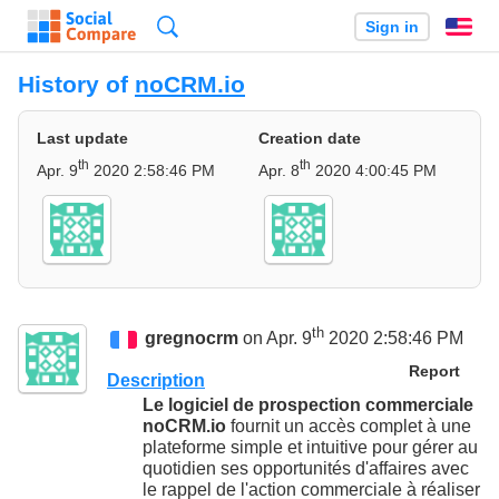
Search
Sign in
En
History of
noCRM.io
Last update
Creation date
th
th
Apr. 9
2020 2:58:46 PM
Apr. 8
2020 4:00:45 PM
th
gregnocrm
on Apr. 9
2020 2:58:46 PM
Report
Description
Le logiciel de prospection commerciale
noCRM.io
fournit un accès complet à une
plateforme simple et intuitive pour gérer au
quotidien ses opportunités d'affaires avec
le rappel de l'action commerciale à réaliser