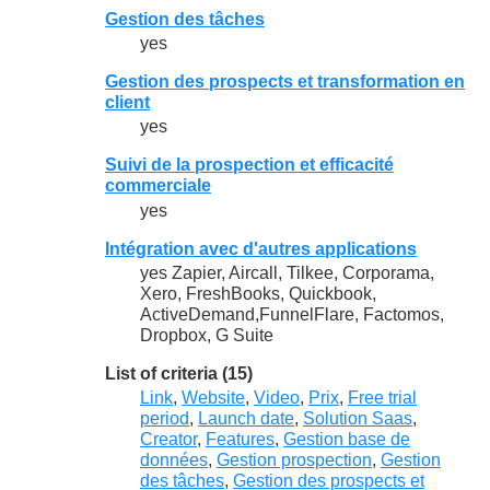
Gestion des tâches
yes
Gestion des prospects et transformation en
client
yes
Suivi de la prospection et efficacité
commerciale
yes
Intégration avec d'autres applications
yes Zapier, Aircall, Tilkee, Corporama,
Xero, FreshBooks, Quickbook,
ActiveDemand,FunnelFlare, Factomos,
Dropbox, G Suite
List of criteria (15)
Link
,
Website
,
Video
,
Prix
,
Free trial
period
,
Launch date
,
Solution Saas
,
Creator
,
Features
,
Gestion base de
données
,
Gestion prospection
,
Gestion
des tâches
,
Gestion des prospects et