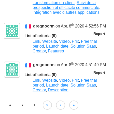
transformation en client
,
Suivi de la
prospection et efficacité commerciale
,
Intégration avec d'autres applications
th
gregnocrm
on Apr. 8
2020 4:52:56 PM
Report
List of criteria (9)
Link
,
Website
,
Video
,
Prix
,
Free trial
period
,
Launch date
,
Solution Saas
,
Creator
,
Features
th
gregnocrm
on Apr. 8
2020 4:51:49 PM
Report
List of criteria (9)
Link
,
Website
,
Video
,
Prix
,
Free trial
period
,
Launch date
,
Solution Saas
,
Creator
,
Description
«
‹
1
2
›
»