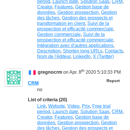
period
,
Launch date
,
Solution Saas
,
CRM
,
Creator
,
Features
,
Gestion base de
données
,
Gestion prospection
,
Gestion
des tâches
,
Gestion des prospects et
transformation en client
,
Suivi de la
prospection et efficacité commerciale
,
Gestion commerciale
,
Suivi de la
prospection et efficacité commerciale
,
Intégration avec d'autres applications
,
Description
,
Shorten long URLs
,
Contacts
,
Nom de l'éditeur
,
LinkedIn
,
X (Twitter)
th
gregnocrm
on Apr. 8
2020 5:10:33 PM
Report
CRM
no
List of criteria (20)
Link
,
Website
,
Video
,
Prix
,
Free trial
period
,
Launch date
,
Solution Saas
,
CRM
,
Creator
,
Features
,
Gestion base de
données
,
Gestion prospection
,
Gestion
des tâches
,
Gestion des prospects et