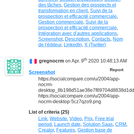
des tâches
,
Gestion des prospects et
transformation en client
,
Suivi de la
prospection et efficacité commerciale
,
Gestion commerciale
,
Suivi de la
prospection et efficacité commerciale
,
Intégration avec d'autres applications
,
Screenshot
,
Description
,
Contacts
,
Nom
de l'éditeur
,
LinkedIn
,
X (Twitter)
th
gregnocrm
on Apr. 9
2020 10:48:13 AM
Report
Screenshot
https://socialcompare.com/u/2004/app-
nocrm-
desktop_8b198d51ae38e7f89704d8838d1dd
https://socialcompare.com/u/2004/app-
nocrm-desktop-5cz7qzo9.png
List of criteria (25)
Link
,
Website
,
Video
,
Prix
,
Free trial
period
,
Launch date
,
Solution Saas
,
CRM
,
Creator
,
Features
,
Gestion base de