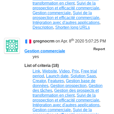
transformation en client
,
Suivi de la
prospection et efficacité commerciale
,
Gestion commerciale
,
Suivi de la
prospection et efficacité commerciale
,
Intégration avec d'autres applications
,
Description
,
Shorten long URLs
th
gregnocrm
on Apr. 8
2020 5:07:25 PM
Report
Gestion commerciale
yes
List of criteria (18)
Link
,
Website
,
Video
,
Prix
,
Free trial
period
,
Launch date
,
Solution Saas
,
Creator
,
Features
,
Gestion base de
données
,
Gestion prospection
,
Gestion
des tâches
,
Gestion des prospects et
transformation en client
,
Suivi de la
prospection et efficacité commerciale
,
Intégration avec d'autres applications
,
Gestion commerciale
,
Suivi de la