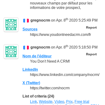
nouveaux champs par défaut pour les
informations de votre prospect,
th
gregnocrm
on Apr. 8
2020 5:25:49 PM
Report
Sources
https://www.youdontneedacrm.com/fr
th
gregnocrm
on Apr. 8
2020 5:18:50 PM
Report
Nom de l'éditeur
You Don't Need A CRM!
LinkedIn
https://www.linkedin.com/company/nocrm/
X (Twitter)
https://twitter.com/nocrm
List of criteria (24)
Link
,
Website
,
Video
,
Prix
,
Free trial