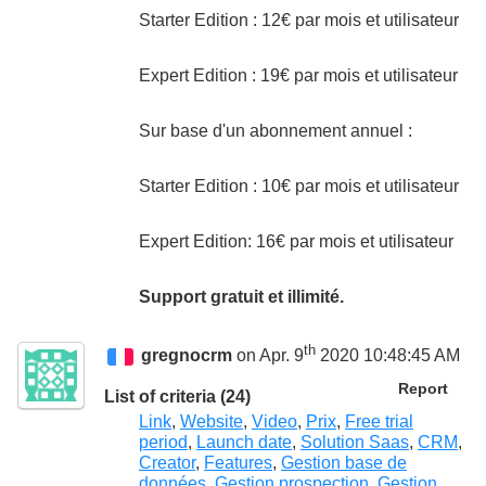
Starter Edition : 12€ par mois et utilisateur
Expert Edition : 19€ par mois et utilisateur
Sur base d'un abonnement annuel :
Starter Edition : 10€ par mois et utilisateur
Expert Edition: 16€ par mois et utilisateur
Support gratuit et illimité.
th
gregnocrm
on Apr. 9
2020 10:48:45 AM
Report
List of criteria (24)
Link
,
Website
,
Video
,
Prix
,
Free trial
period
,
Launch date
,
Solution Saas
,
CRM
,
Creator
,
Features
,
Gestion base de
données
,
Gestion prospection
,
Gestion