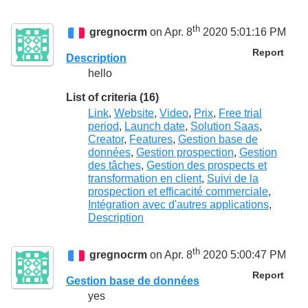
th
gregnocrm
on Apr. 8
2020 5:01:16 PM
Report
Description
hello
List of criteria (16)
Link
,
Website
,
Video
,
Prix
,
Free trial
period
,
Launch date
,
Solution Saas
,
Creator
,
Features
,
Gestion base de
données
,
Gestion prospection
,
Gestion
des tâches
,
Gestion des prospects et
transformation en client
,
Suivi de la
prospection et efficacité commerciale
,
Intégration avec d'autres applications
,
Description
th
gregnocrm
on Apr. 8
2020 5:00:47 PM
Report
Gestion base de données
yes