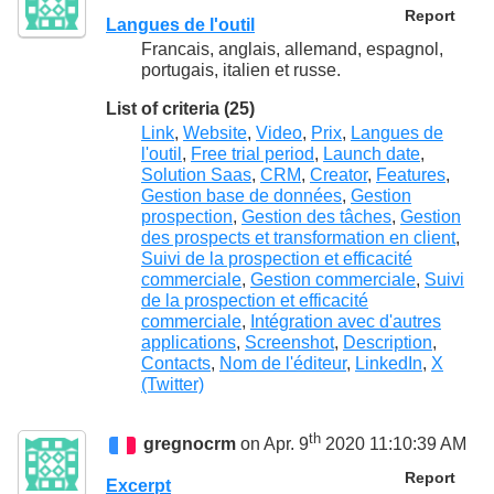
Report
Langues de l'outil
Francais, anglais, allemand, espagnol,
portugais, italien et russe.
List of criteria (25)
Link
,
Website
,
Video
,
Prix
,
Langues de
l'outil
,
Free trial period
,
Launch date
,
Solution Saas
,
CRM
,
Creator
,
Features
,
Gestion base de données
,
Gestion
prospection
,
Gestion des tâches
,
Gestion
des prospects et transformation en client
,
Suivi de la prospection et efficacité
commerciale
,
Gestion commerciale
,
Suivi
de la prospection et efficacité
commerciale
,
Intégration avec d'autres
applications
,
Screenshot
,
Description
,
Contacts
,
Nom de l'éditeur
,
LinkedIn
,
X
(Twitter)
th
gregnocrm
on Apr. 9
2020 11:10:39 AM
Report
Excerpt