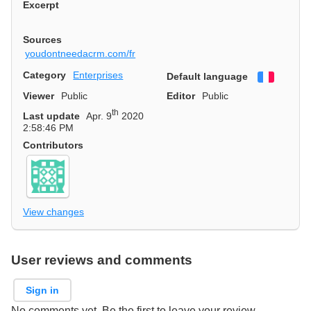
Excerpt
Sources
youdontneedacrm.com/fr
Category
Enterprises
Default language
Françai
Viewer
Public
Editor
Public
th
Last update
Apr. 9
2020
2:58:46 PM
Contributors
View changes
User reviews and comments
Sign in
No comments yet. Be the first to leave your review.