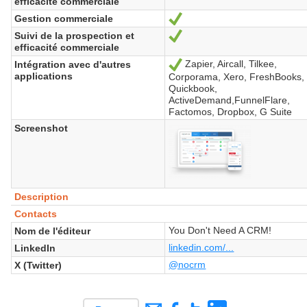
efficacité commerciale
Gestion commerciale
Yes
Suivi de la prospection et
Yes
efficacité commerciale
Zapier, Aircall, Tilkee,
Intégration avec d'autres
Yes
applications
Corporama, Xero, FreshBooks,
Quickbook,
ActiveDemand,FunnelFlare,
Factomos, Dropbox, G Suite
Screenshot
Description
Contacts
You Don't Need A CRM!
Nom de l'éditeur
linkedin.com/...
LinkedIn
@nocrm
X (Twitter)