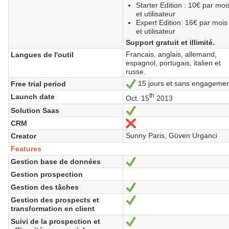
Starter Edition : 10€ par moi
et utilisateur
Expert Edition: 16€ par mois
et utilisateur
Support gratuit et illimité.
Francais, anglais, allemand,
Langues de l'outil
espagnol, portugais, italien et
russe.
15 jours et sans engagemen
Free trial period
Yes
th
Launch date
Oct. 15
2013
Solution Saas
Yes
CRM
No
Sunny Paris, Güven Urganci
Creator
Features
Gestion base de données
Yes
Gestion prospection
Gestion des tâches
Yes
Gestion des prospects et
Yes
transformation en client
Suivi de la prospection et
Yes