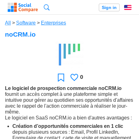
Search
Sign in
En
All
>
Software
>
Enterprises
noCRM.io
0
Likes
Favorite
Le logiciel de prospection commerciale noCRM.io
fournit un accès complet à une plateforme simple et
intuitive pour gérer au quotidien ses opportunités d'affaires
avec le rappel de l'action commerciale à réaliser le jour-
même.
Le logiciel en SaaS noCRM.io a bien d'autres avantages :
Création d’opportunités commerciales en 1 clic
depuis plusieurs sources : Email, Profil LinkedIn,
Formulaire de contact, carte de visite et manuellement