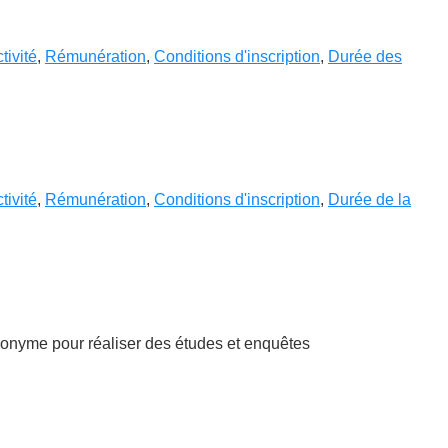
tivité
,
Rémunération
,
Conditions d'inscription
,
Durée des
tivité
,
Rémunération
,
Conditions d'inscription
,
Durée de la
anonyme pour réaliser des études et enquêtes