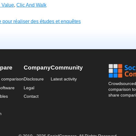
i Value
,
Clic And Walk
e pour réaliser des études et enquêtes
pare
Company
Community
a comparison
Disclosure
Latest activity
Crowdsourced 
oftware
Legal
comparison too
share compari
bles
Contact
n