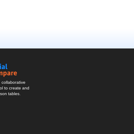
Social
Compare
collaborative
l to create and
son tables.