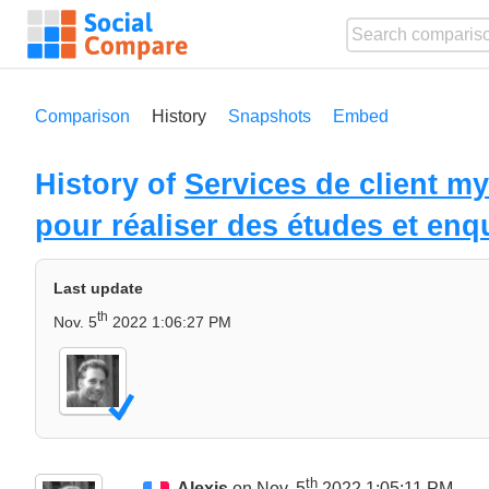
Comparison
History
Snapshots
Embed
History of
Services de client my
pour réaliser des études et enq
Last update
th
Nov. 5
2022 1:06:27 PM
th
Alexis
on Nov. 5
2022 1:05:11 PM