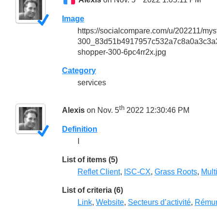
Image
https://socialcompare.com/u/202211/mys
300_83d51b4917957c532a7c8a0a3c3a3163
shopper-300-6pc4rr2x.jpg
Category
services
th
Alexis
on Nov. 5
2022 12:30:46 PM
Definition
I
List of items (5)
Reflet Client
,
ISC-CX
,
Grass Roots
,
Mult
List of criteria (6)
Link
,
Website
,
Secteurs d’activité
,
Rémun