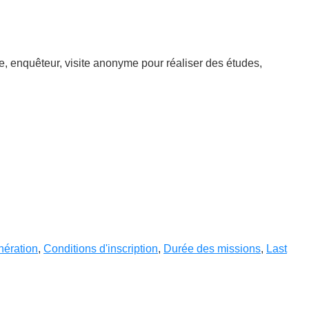
e, enquêteur, visite anonyme pour réaliser des études,
ération
,
Conditions d'inscription
,
Durée des missions
,
Last