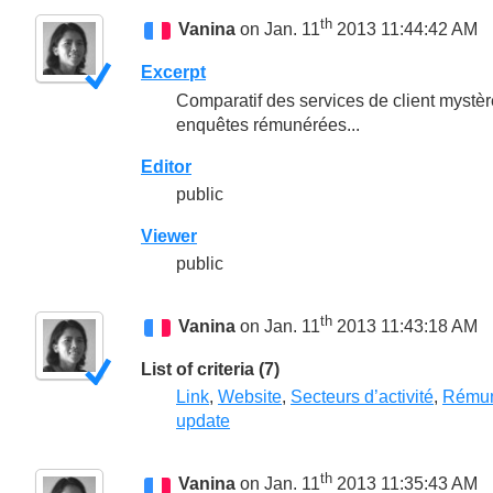
th
Vanina
on Jan. 11
2013 11:44:42 AM
Excerpt
Comparatif des services de client mystèr
enquêtes rémunérées...
Editor
public
Viewer
public
th
Vanina
on Jan. 11
2013 11:43:18 AM
List of criteria (7)
Link
,
Website
,
Secteurs d’activité
,
Rémun
update
th
Vanina
on Jan. 11
2013 11:35:43 AM