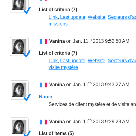
List of criteria (7)
Link
,
Last update
,
Website
,
Secteurs d’ac
missions
th
Vanina
on Jan. 11
2013 9:52:50 AM
List of criteria (7)
Link
,
Last update
,
Website
,
Secteurs d’ac
visite mystère
th
Vanina
on Jan. 11
2013 9:43:27 AM
Name
Services de client mystère et de visite 
th
Vanina
on Jan. 11
2013 9:29:28 AM
List of items (5)