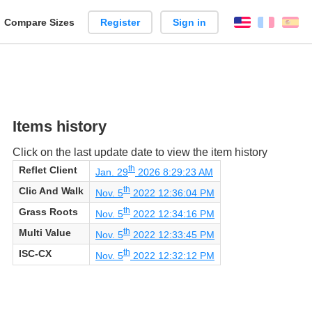
reate
Compare Sizes
Register
Sign in
English
França
Es
arison
Items history
Click on the last update date to view the item history
th
Reflet Client
Jan. 29
2026 8:29:23 AM
th
Clic And Walk
Nov. 5
2022 12:36:04 PM
th
Grass Roots
Nov. 5
2022 12:34:16 PM
th
Multi Value
Nov. 5
2022 12:33:45 PM
th
ISC-CX
Nov. 5
2022 12:32:12 PM