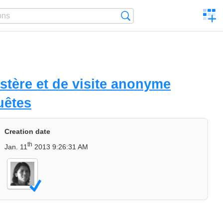
C
Search
a
comp
stère et de visite anonyme
uêtes
Creation date
th
Jan. 11
2013 9:26:31 AM