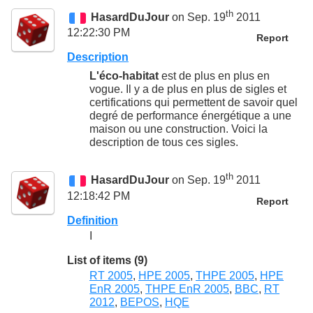
th
HasardDuJour
on Sep. 19
2011
12:22:30 PM
Report
Description
L'éco-habitat
est de plus en plus en
vogue. Il y a de plus en plus de sigles et
certifications qui permettent de savoir quel
degré de performance énergétique a une
maison ou une construction. Voici la
description de tous ces sigles.
th
HasardDuJour
on Sep. 19
2011
12:18:42 PM
Report
Definition
I
List of items (9)
RT 2005
,
HPE 2005
,
THPE 2005
,
HPE
EnR 2005
,
THPE EnR 2005
,
BBC
,
RT
2012
,
BEPOS
,
HQE