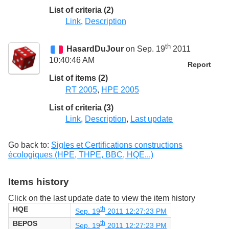
List of criteria (2)
Link
,
Description
th
HasardDuJour
on Sep. 19
2011
10:40:46 AM
Report
List of items (2)
RT 2005
,
HPE 2005
List of criteria (3)
Link
,
Description
,
Last update
Go back to:
Sigles et Certifications constructions
écologiques (HPE, THPE, BBC, HQE...)
Items history
Click on the last update date to view the item history
HQE
th
Sep. 19
2011 12:27:23 PM
BEPOS
th
Sep. 19
2011 12:27:23 PM