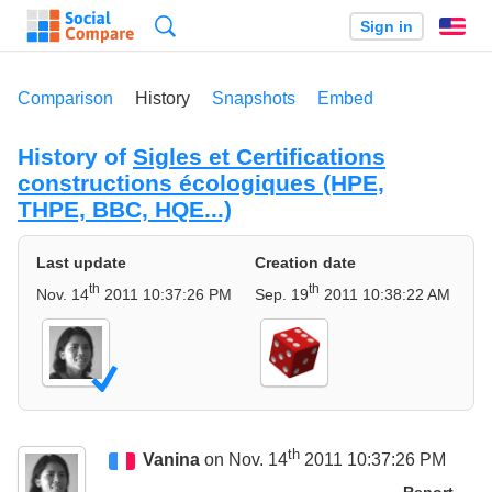
Search
Sign in
En
Comparison
History
Snapshots
Embed
History of
Sigles et Certifications
constructions écologiques (HPE,
THPE, BBC, HQE...)
Last update
Creation date
th
th
Nov. 14
2011 10:37:26 PM
Sep. 19
2011 10:38:22 AM
th
Vanina
on Nov. 14
2011 10:37:26 PM