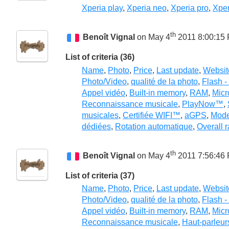
Xperia play
,
Xperia neo
,
Xperia pro
,
Xper
th
Benoît Vignal
on May 4
2011 8:00:15
List of criteria (36)
Name
,
Photo
,
Price
,
Last update
,
Websit
Photo/Video
,
qualité de la photo
,
Flash -
Appel vidéo
,
Built-in memory
,
RAM
,
Micr
Reconnaissance musicale
,
PlayNow™
,
musicales
,
Certifiée WIFI™
,
aGPS
,
Mod
dédiées
,
Rotation automatique
,
Overall r
th
Benoît Vignal
on May 4
2011 7:56:46
List of criteria (37)
Name
,
Photo
,
Price
,
Last update
,
Websit
Photo/Video
,
qualité de la photo
,
Flash -
Appel vidéo
,
Built-in memory
,
RAM
,
Micr
Reconnaissance musicale
,
Haut-parleur