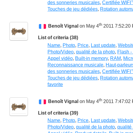
des sonneries musicales
,
Certifiée WIF
Touches de jeu dédiées
,
Rotation autom
th
Benoît Vignal
on May 4
2011 7:52:20
List of criteria (38)
Name
,
Photo
,
Price
,
Last update
,
Websit
Photo/Video
,
qualité de la photo
,
Flash -
Appel vidéo
,
Built-in memory
,
RAM
,
Micr
Reconnaissance musicale
,
Haut-parleur
des sonneries musicales
,
Certifiée WIF
Touches de jeu dédiées
,
Rotation autom
favorite
th
Benoît Vignal
on May 4
2011 7:47:02
List of criteria (39)
Name
,
Photo
,
Price
,
Last update
,
Websit
Photo/Video
,
qualité de la photo
,
qualité