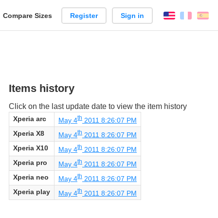
reate
Compare Sizes
Register
Sign in
English
França
Es
arison
Items history
Click on the last update date to view the item history
th
Xperia arc
May 4
2011 8:26:07 PM
th
Xperia X8
May 4
2011 8:26:07 PM
th
Xperia X10
May 4
2011 8:26:07 PM
th
Xperia pro
May 4
2011 8:26:07 PM
th
Xperia neo
May 4
2011 8:26:07 PM
th
Xperia play
May 4
2011 8:26:07 PM