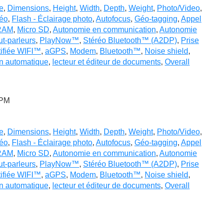
e
,
Dimensions
,
Height
,
Width
,
Depth
,
Weight
,
Photo/Video
,
déo
,
Flash - Éclairage photo
,
Autofocus
,
Géo-tagging
,
Appel
RAM
,
Micro SD
,
Autonomie en communication
,
Autonomie
t-parleurs
,
PlayNow™
,
Stéréo Bluetooth™ (A2DP)
,
Prise
tifiée WIFI™
,
aGPS
,
Modem
,
Bluetooth™
,
Noise shield
,
on automatique
,
lecteur et éditeur de documents
,
Overall
 PM
e
,
Dimensions
,
Height
,
Width
,
Depth
,
Weight
,
Photo/Video
,
déo
,
Flash - Éclairage photo
,
Autofocus
,
Géo-tagging
,
Appel
RAM
,
Micro SD
,
Autonomie en communication
,
Autonomie
t-parleurs
,
PlayNow™
,
Stéréo Bluetooth™ (A2DP)
,
Prise
tifiée WIFI™
,
aGPS
,
Modem
,
Bluetooth™
,
Noise shield
,
on automatique
,
lecteur et éditeur de documents
,
Overall