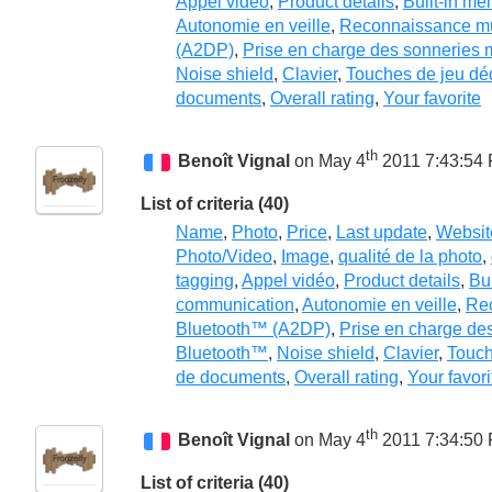
Appel vidéo
,
Product details
,
Built-in me
Autonomie en veille
,
Reconnaissance mu
(A2DP)
,
Prise en charge des sonneries 
Noise shield
,
Clavier
,
Touches de jeu dé
documents
,
Overall rating
,
Your favorite
th
Benoît Vignal
on May 4
2011 7:43:54
List of criteria (40)
Name
,
Photo
,
Price
,
Last update
,
Websit
Photo/Video
,
Image
,
qualité de la photo
,
tagging
,
Appel vidéo
,
Product details
,
Bu
communication
,
Autonomie en veille
,
Re
Bluetooth™ (A2DP)
,
Prise en charge de
Bluetooth™
,
Noise shield
,
Clavier
,
Touch
de documents
,
Overall rating
,
Your favori
th
Benoît Vignal
on May 4
2011 7:34:50
List of criteria (40)