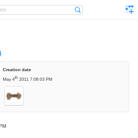
C
Search
a
comp
a
Creation date
th
May 4
2011 7:08:03 PM
 PM