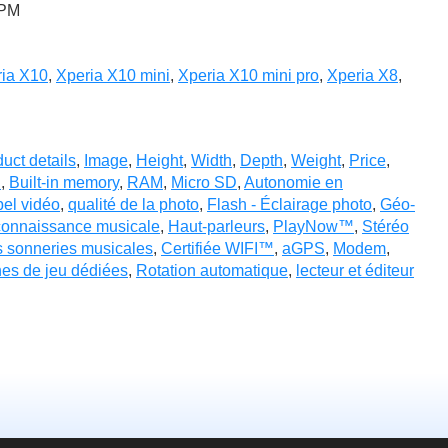
 PM
ia X10
,
Xperia X10 mini
,
Xperia X10 mini pro
,
Xperia X8
,
uct details
,
Image
,
Height
,
Width
,
Depth
,
Weight
,
Price
,
n
,
Built-in memory
,
RAM
,
Micro SD
,
Autonomie en
el vidéo
,
qualité de la photo
,
Flash - Éclairage photo
,
Géo-
onnaissance musicale
,
Haut-parleurs
,
PlayNow™
,
Stéréo
s sonneries musicales
,
Certifiée WIFI™
,
aGPS
,
Modem
,
es de jeu dédiées
,
Rotation automatique
,
lecteur et éditeur