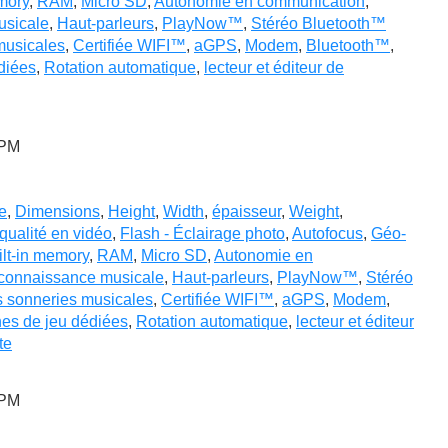
mory
,
RAM
,
Micro SD
,
Autonomie en communication
,
sicale
,
Haut-parleurs
,
PlayNow™
,
Stéréo Bluetooth™
musicales
,
Certifiée WIFI™
,
aGPS
,
Modem
,
Bluetooth™
,
diées
,
Rotation automatique
,
lecteur et éditeur de
 PM
e
,
Dimensions
,
Height
,
Width
,
épaisseur
,
Weight
,
qualité en vidéo
,
Flash - Éclairage photo
,
Autofocus
,
Géo-
ilt-in memory
,
RAM
,
Micro SD
,
Autonomie en
connaissance musicale
,
Haut-parleurs
,
PlayNow™
,
Stéréo
s sonneries musicales
,
Certifiée WIFI™
,
aGPS
,
Modem
,
es de jeu dédiées
,
Rotation automatique
,
lecteur et éditeur
te
 PM