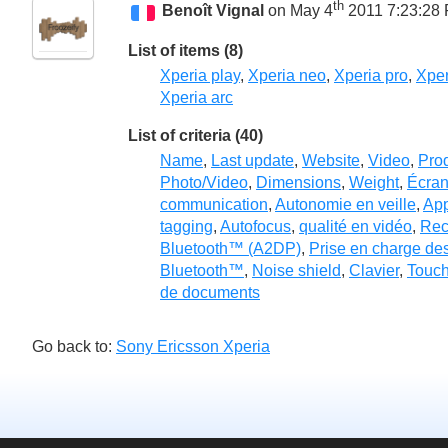
th
Benoît Vignal
on May 4
2011 7:23:28
List of items (8)
Xperia play
,
Xperia neo
,
Xperia pro
,
Xper
Xperia arc
List of criteria (40)
Name
,
Last update
,
Website
,
Video
,
Prod
Photo/Video
,
Dimensions
,
Weight
,
Écra
communication
,
Autonomie en veille
,
App
tagging
,
Autofocus
,
qualité en vidéo
,
Rec
Bluetooth™ (A2DP)
,
Prise en charge de
Bluetooth™
,
Noise shield
,
Clavier
,
Touch
de documents
Go back to:
Sony Ericsson Xperia