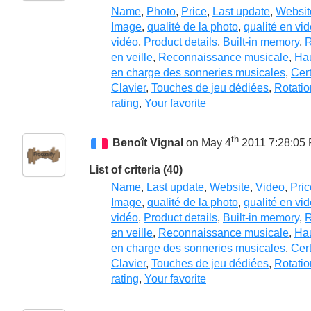
Name
,
Photo
,
Price
,
Last update
,
Websit
Image
,
qualité de la photo
,
qualité en vi
vidéo
,
Product details
,
Built-in memory
,
en veille
,
Reconnaissance musicale
,
Hau
en charge des sonneries musicales
,
Cer
Clavier
,
Touches de jeu dédiées
,
Rotati
rating
,
Your favorite
th
Benoît Vignal
on May 4
2011 7:28:05
List of criteria (40)
Name
,
Last update
,
Website
,
Video
,
Pric
Image
,
qualité de la photo
,
qualité en vi
vidéo
,
Product details
,
Built-in memory
,
en veille
,
Reconnaissance musicale
,
Hau
en charge des sonneries musicales
,
Cer
Clavier
,
Touches de jeu dédiées
,
Rotati
rating
,
Your favorite