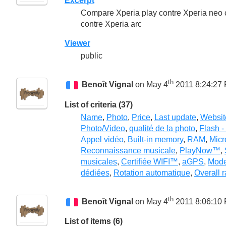
Excerpt
Compare Xperia play contre Xperia neo c
contre Xperia arc
Viewer
public
th
Benoît Vignal
on May 4
2011 8:24:27
List of criteria (37)
Name
,
Photo
,
Price
,
Last update
,
Websit
Photo/Video
,
qualité de la photo
,
Flash -
Appel vidéo
,
Built-in memory
,
RAM
,
Micr
Reconnaissance musicale
,
PlayNow™
,
musicales
,
Certifiée WIFI™
,
aGPS
,
Mod
dédiées
,
Rotation automatique
,
Overall r
th
Benoît Vignal
on May 4
2011 8:06:10
List of items (6)