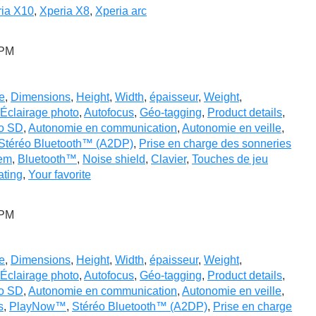
ia X10
,
Xperia X8
,
Xperia arc
 PM
e
,
Dimensions
,
Height
,
Width
,
épaisseur
,
Weight
,
 Éclairage photo
,
Autofocus
,
Géo-tagging
,
Product details
,
o SD
,
Autonomie en communication
,
Autonomie en veille
,
Stéréo Bluetooth™ (A2DP)
,
Prise en charge des sonneries
em
,
Bluetooth™
,
Noise shield
,
Clavier
,
Touches de jeu
ating
,
Your favorite
 PM
e
,
Dimensions
,
Height
,
Width
,
épaisseur
,
Weight
,
 Éclairage photo
,
Autofocus
,
Géo-tagging
,
Product details
,
o SD
,
Autonomie en communication
,
Autonomie en veille
,
s
,
PlayNow™
,
Stéréo Bluetooth™ (A2DP)
,
Prise en charge