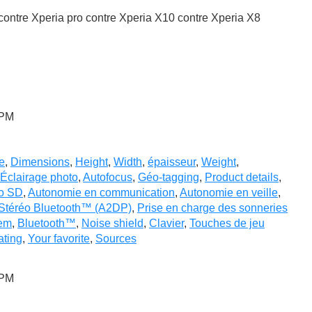
ontre Xperia pro contre Xperia X10 contre Xperia X8
 PM
e
,
Dimensions
,
Height
,
Width
,
épaisseur
,
Weight
,
 Éclairage photo
,
Autofocus
,
Géo-tagging
,
Product details
,
o SD
,
Autonomie en communication
,
Autonomie en veille
,
Stéréo Bluetooth™ (A2DP)
,
Prise en charge des sonneries
em
,
Bluetooth™
,
Noise shield
,
Clavier
,
Touches de jeu
ating
,
Your favorite
,
Sources
 PM