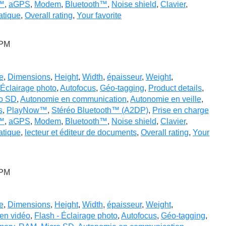
I™
,
aGPS
,
Modem
,
Bluetooth™
,
Noise shield
,
Clavier
,
atique
,
Overall rating
,
Your favorite
 PM
e
,
Dimensions
,
Height
,
Width
,
épaisseur
,
Weight
,
 Éclairage photo
,
Autofocus
,
Géo-tagging
,
Product details
,
o SD
,
Autonomie en communication
,
Autonomie en veille
,
s
,
PlayNow™
,
Stéréo Bluetooth™ (A2DP)
,
Prise en charge
I™
,
aGPS
,
Modem
,
Bluetooth™
,
Noise shield
,
Clavier
,
atique
,
lecteur et éditeur de documents
,
Overall rating
,
Your
 PM
e
,
Dimensions
,
Height
,
Width
,
épaisseur
,
Weight
,
 en vidéo
,
Flash - Éclairage photo
,
Autofocus
,
Géo-tagging
,