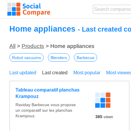
Home appliances
- Last created c
All
>
Products
> Home appliances
Robot vacuums
Blenders
Barbecue
Last updated
Last created
Most popular
Most viewe
Tableau comparatif planchas
Krampouz
Raviday Barbecue vous propose
un comparatif sur les planchas
Krampouz.
385
views