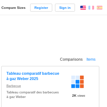
reate
Compare Sizes
Register
Sign in
English
França
Es
arison
Comparisons
Items
Tableau comparatif barbecue
à gaz Weber 2025
Barbecue
Tableau comparatif des barbecues
2K
views
à gaz Weber