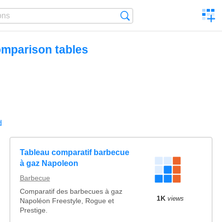
C
Search
a
comp
omparison tables
d
Tableau comparatif barbecue
à gaz Napoleon
Barbecue
Comparatif des barbecues à gaz
1K
views
Napoléon Freestyle, Rogue et
Prestige.