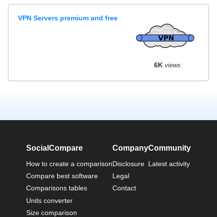
VPN Servers premium and free
6K
views
SocialCompare
Company
Community
How to create a comparison
Disclosure
Latest activity
Compare best software
Legal
Comparisons tables
Contact
Units converter
Size comparison