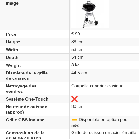
Image
€ 99
Price
88 cm
Height
53 cm
Width
54 cm
Depth
8 kg
Weight
44,5 cm
Diamètre de la grille
de cuisson
Coupelle cendrier clasique
Nettoyage des
cendres
Système One-Touch
No
80 cm
Hauteur de cuisson
(approx)
Disponible en option pour
Grille GBS incluse
-
59€
Grille de cuisson en acier émaillé
Composition de la
grille de cuisson