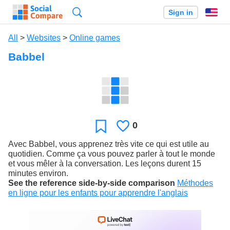
Search
Sign in
En
All
>
Websites
>
Online games
Babbel
0
Likes
Favorite
Avec Babbel, vous apprenez très vite ce qui est utile au
quotidien. Comme ça vous pouvez parler à tout le monde
et vous mêler à la conversation. Les leçons durent 15
minutes environ.
See the reference side-by-side comparison
Méthodes
en ligne pour les enfants pour apprendre l'anglais