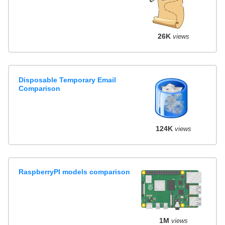
26K
views
Disposable Temporary Email
Comparison
124K
views
RaspberryPI models comparison
1M
views