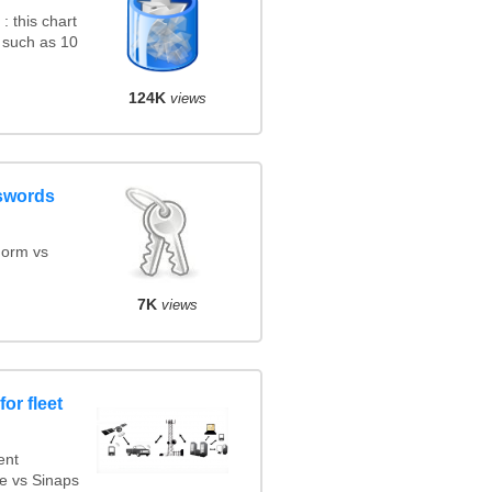
 this chart
 such as 10
124K
views
swords
orm vs
7K
views
or fleet
ent
e vs Sinaps