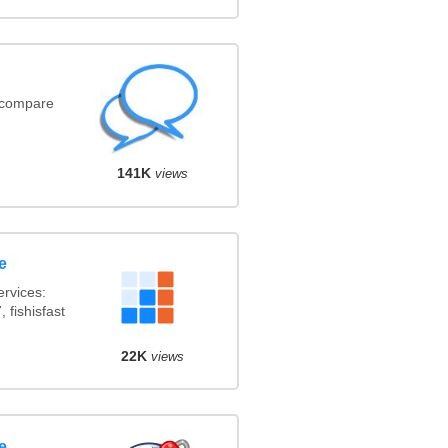
(compare
141K
views
e
rvices:
 fishisfast
22K
views
e