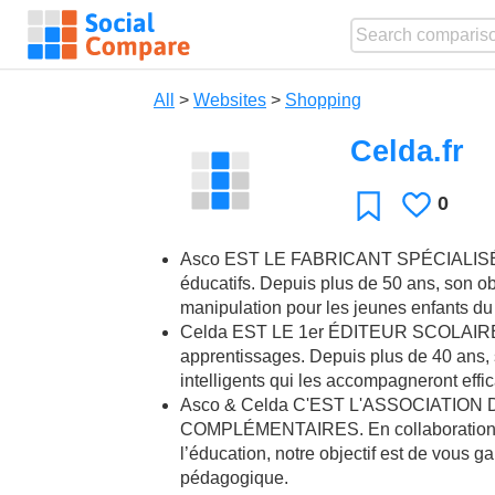
All
>
Websites
>
Shopping
Celda.fr
0
Likes
Favorite
Asco EST LE FABRICANT SPÉCIALISÉ dan
éducatifs. Depuis plus de 50 ans, son obje
manipulation pour les jeunes enfants du
Celda EST LE 1er ÉDITEUR SCOLAIRE à 
apprentissages. Depuis plus de 40 ans, s
intelligents qui les accompagneront eff
Asco & Celda C'EST L'ASSOCIATION
COMPLÉMENTAIRES. En collaboration p
l’éducation, notre objectif est de vous g
pédagogique.