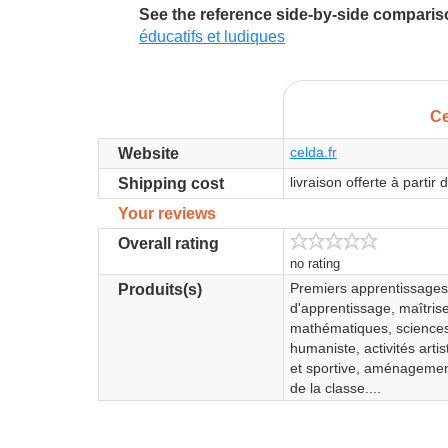
See the reference side-by-side compari
éducatifs et ludiques
Ce
celda.fr
Website
livraison offerte à partir
Shipping cost
Your reviews
Overall rating
no rating
Premiers apprentissages,
Produits(s)
d'apprentissage, maîtris
mathématiques, sciences 
humaniste, activités arti
et sportive, aménageme
de la classe....