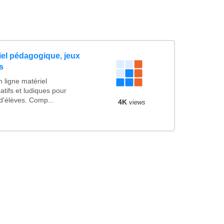
iel pédagogique, jeux
s
 ligne matériel
tifs et ludiques pour
d'élèves. Comp...
4K
views