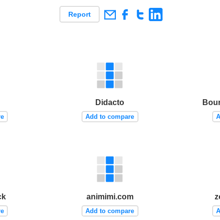
Report
Didacto
Bour
re
Add to compare
A
ck
animimi.com
z
re
Add to compare
A