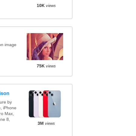
10K
views
on image
75K
views
ison
ure by
e, iPhone
ro Max,
ne 8,
3M
views