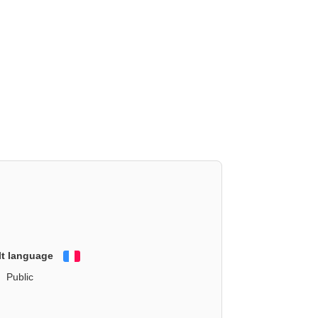
lt language
Français
Public