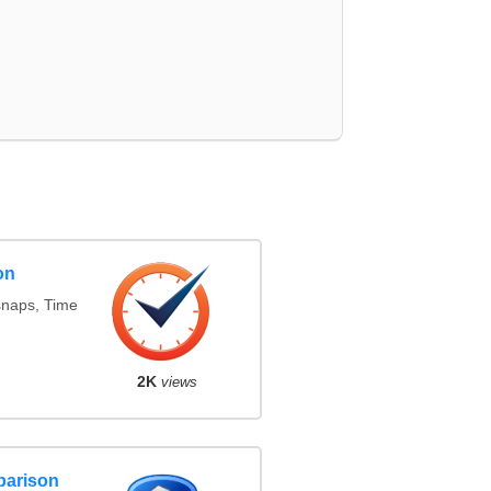
on
snaps, Time
2K
views
parison