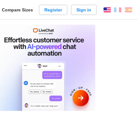
reate
Compare Sizes
Register
Sign in
English
França
Es
arison