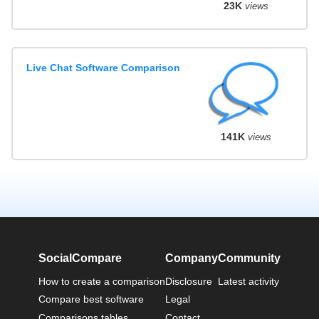
23K
views
Live Chat Software Comparison
141K
views
SocialCompare
Company
Community
How to create a comparison
Disclosure
Latest activity
Compare best software
Legal
Comparisons tables
Contact