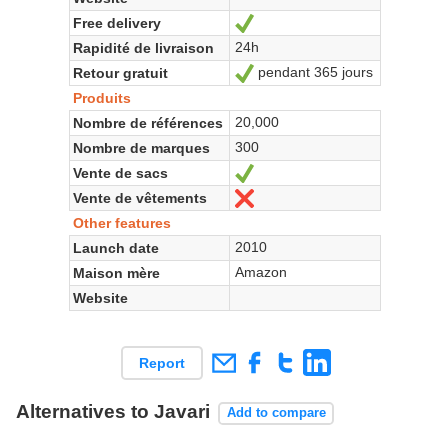
Free delivery
Yes
24h
Rapidité de livraison
pendant 365 jours
Retour gratuit
Yes
Produits
20,000
Nombre de références
300
Nombre de marques
Vente de sacs
Yes
Vente de vêtements
No
Other features
2010
Launch date
Amazon
Maison mère
Website
Report
Alternatives to Javari
Add to compare