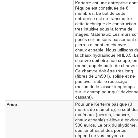
Kerterre est une entreprise dont
l’équipe est constituée de 8
membres. Le but de cette
entreprise est de transmettre
cette technique de construction
très intuitive sous la forme de
stages. Matériaux: Les murs so
posés sur un sous-bassement 
pierres et sont en chanvre,
chaux et sable. Nous utilisons d
la chaux hydraulique NHL3.5. L
chanvre doit être non coupé, en
round, appelé paille de chanvre
Ce chanvre doit être très long
(fibres de 1m50 !), solide et ne
pas avoir subi le rouissage
(action de le laisser longtemps
sur le champ pour qu’il devienn
cassant).
Pour une Kerterre basique (3
Price
mètres de diamètre), le coût de
matériaux (pierres, chanvre,
chaux et sable) s’élève à enviro
500 euros. Le prix du skydôme,
des fenêtres et des portes
dépend de vos moyens et