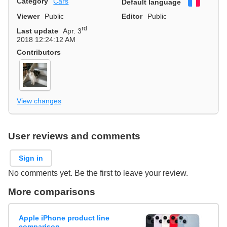
Category
Cars
Default language
Françai
Viewer
Public
Editor
Public
rd
Last update
Apr. 3
2018 12:24:12 AM
Contributors
View changes
User reviews and comments
Sign in
No comments yet. Be the first to leave your review.
More comparisons
Apple iPhone product line
comparison