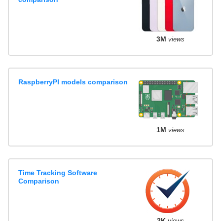
3M
views
RaspberryPI models comparison
1M
views
Time Tracking Software
Comparison
2K
views