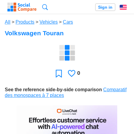
Search
Sign in
En
All
>
Products
>
Vehicles
>
Cars
Volkswagen Touran
0
Likes
Favorite
See the reference side-by-side comparison
Comparatif
des monospaces à 7 places