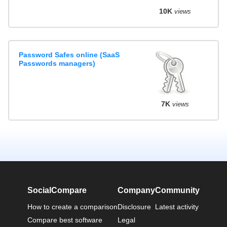
10K
views
Password Safes online (SaaS
Passwords managers)
7K
views
SocialCompare
Company
Community
How to create a comparison
Disclosure
Latest activity
Compare best software
Legal