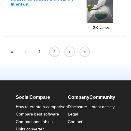
lit enfant
2K
views
«
‹
1
2
›
»
SocialCompare
Company
Community
How to create a comparison
Disclosure
Latest activity
Compare best software
Legal
Comparisons tables
Contact
Units converter