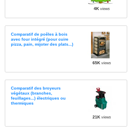
4K
views
Comparatif de poêles à bois
avec four intégré (pour cuire
pizza, pain, mijoter des plats...)
65K
views
Comparatif des broyeurs
végétaux (branches,
feuillages...) électriques ou
thermiques
21K
views