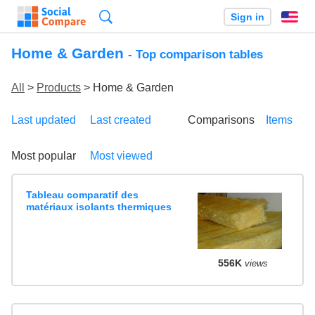
Search
Sign in
En
Home & Garden
- Top comparison tables
All
>
Products
> Home & Garden
Last updated
Last created
Comparisons
Items
Most popular
Most viewed
Tableau comparatif des
matériaux isolants thermiques
556K
views