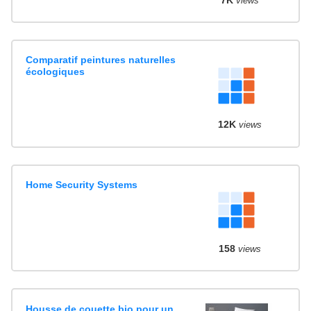
views
Comparatif peintures naturelles
écologiques
12K
views
Home Security Systems
158
views
Housse de couette bio pour un