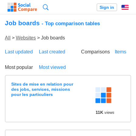
Search
Sign in
En
Job boards
- Top comparison tables
All
>
Websites
> Job boards
Last updated
Last created
Comparisons
Items
Most popular
Most viewed
Sites de mise en relation pour
des jobs, services, missions
pour les particuliers
11K
views