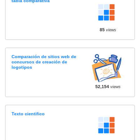
tabla comparativa
85
views
Comparación de sitios web de
concursos de creación de
logotipos
52,154
views
Texto cientifico