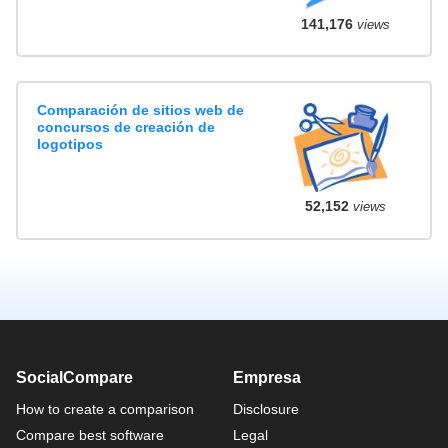
141,176
views
Comparación de sitios web de
concursos de creación de
logotipos
52,152
views
SocialCompare
Empresa
How to create a comparison
Disclosure
Compare best software
Legal