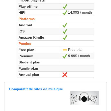
Import playlists
Play offline
Sí
14.99$ / month
HiFi
Sí
Platforms
Android
Sí
iOS
Sí
Amazon Kindle
Sí
Precios
Free trial
Free plan
-
9.99$ / month
Premium
Sí
Student plan
Family plan
Annual plan
No
Comparatif de sites de musique