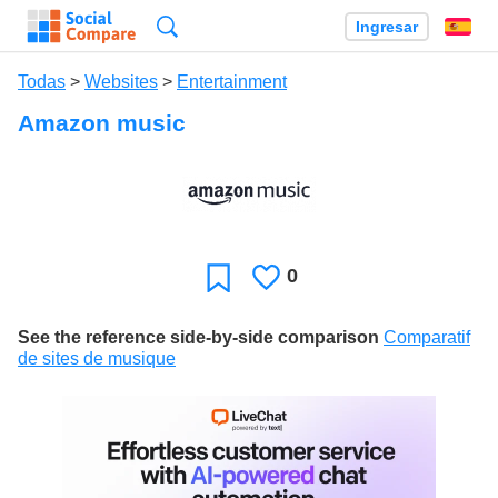
Búsqueda
Ingresar
Es
Todas
>
Websites
>
Entertainment
Amazon music
0
Le
Favoritos
gusta
See the reference side-by-side comparison
Comparatif
de sites de musique