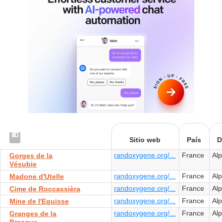
Sitio web
País
D
randoxygene.org/...
France
Al
Gorges de la
Vésubie
randoxygene.org/...
France
Al
Madone d'Utelle
randoxygene.org/...
France
Al
Cime de Roccassièra
randoxygene.org/...
France
Al
Mine de l'Eguisse
randoxygene.org/...
France
Al
Granges de la
Brasque