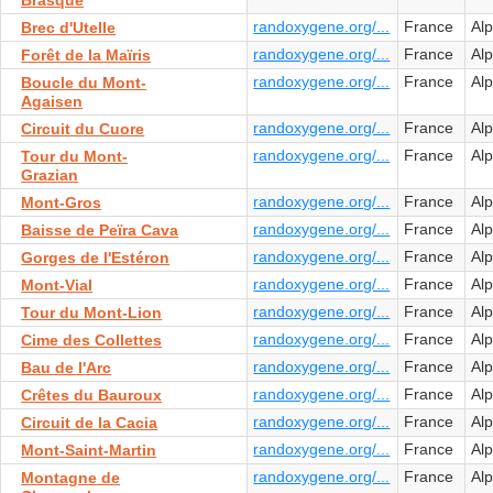
randoxygene.org/...
France
Al
Brec d'Utelle
randoxygene.org/...
France
Al
Forêt de la Maïris
randoxygene.org/...
France
Al
Boucle du Mont-
Agaisen
randoxygene.org/...
France
Al
Circuit du Cuore
randoxygene.org/...
France
Al
Tour du Mont-
Grazian
randoxygene.org/...
France
Al
Mont-Gros
randoxygene.org/...
France
Al
Baisse de Peïra Cava
randoxygene.org/...
France
Al
Gorges de l'Estéron
randoxygene.org/...
France
Al
Mont-Vial
randoxygene.org/...
France
Al
Tour du Mont-Lion
randoxygene.org/...
France
Al
Cime des Collettes
randoxygene.org/...
France
Al
Bau de l'Arc
randoxygene.org/...
France
Al
Crêtes du Bauroux
randoxygene.org/...
France
Al
Circuit de la Cacia
randoxygene.org/...
France
Al
Mont-Saint-Martin
randoxygene.org/...
France
Al
Montagne de