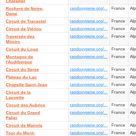
Charamel
randoxygene.org/...
France
Al
Rochers de Notre-
Dame
randoxygene.org/...
France
Al
Circuit de Tracastel
randoxygene.org/...
France
Al
Circuit de Viériou
randoxygene.org/...
France
Al
Traversée des
Miroirs
randoxygene.org/...
France
Al
Circuit du Loup
randoxygene.org/...
France
Al
Montagne de
l'Audibergue
randoxygene.org/...
France
Al
Circuit du Serse
randoxygene.org/...
France
Al
Plateau du Lac
randoxygene.org/...
France
Al
Chapelle Saint-Jean
randoxygene.org/...
France
Al
Circuit de la
Lauvette
randoxygene.org/...
France
Al
Circuit des Aubrics
randoxygene.org/...
France
Al
Circuit du Grand
Palier
randoxygene.org/...
France
Al
Circuit de Mairola
randoxygene.org/...
France
Al
Tour du Mont-