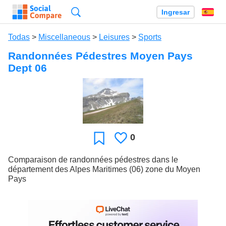
Búsqueda
Ingresar
Es
Todas
>
Miscellaneous
>
Leisures
>
Sports
Randonnées Pédestres Moyen Pays
Dept 06
0
Le
Favoritos
gusta
Comparaison de randonnées pédestres dans le
département des Alpes Maritimes (06) zone du Moyen
Pays