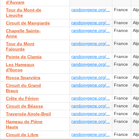
d'Auvare
randoxygene.org/...
France
Al
Tour du Mont-de
Lieuche
randoxygene.org/...
France
Al
Circuit de Mangiarde
randoxygene.org/...
France
Al
Chapelle Sainte-
Anne
randoxygene.org/...
France
Al
Tour du Mont
Falourde
randoxygene.org/...
France
Al
Pointe de Clamia
randoxygene.org/...
France
Al
Les Hameaux
d'Ilonse
randoxygene.org/...
France
Al
Rocca Sparvièra
randoxygene.org/...
France
Al
Circuit du Grand
Braus
randoxygene.org/...
France
Al
Crête du Férion
randoxygene.org/...
France
Al
Circuit de Béasse
randoxygene.org/...
France
Al
Traversée Airole-Breil
randoxygene.org/...
France
Al
Hameau de Piène
Haute
randoxygene.org/...
France
Al
Circuit de Libre