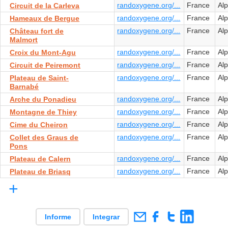
randoxygene.org/...
France
Al
Circuit de la Carleva
randoxygene.org/...
France
Al
Hameaux de Bergue
randoxygene.org/...
France
Al
Château fort de
Malmort
randoxygene.org/...
France
Al
Croix du Mont-Agu
randoxygene.org/...
France
Al
Circuit de Peiremont
randoxygene.org/...
France
Al
Plateau de Saint-
Barnabé
randoxygene.org/...
France
Al
Arche du Ponadieu
randoxygene.org/...
France
Al
Montagne de Thiey
randoxygene.org/...
France
Al
Cime du Cheiron
randoxygene.org/...
France
Al
Collet des Graus de
Pons
randoxygene.org/...
France
Al
Plateau de Calern
randoxygene.org/...
France
Al
Plateau de Briasq
+
Informe
Integrar