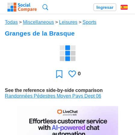
Búsqueda
Ingresar
Es
Todas
>
Miscellaneous
>
Leisures
>
Sports
Granges de la Brasque
0
Le
Favoritos
gusta
See the reference side-by-side comparison
Randonnées Pédestres Moyen Pays Dept 06