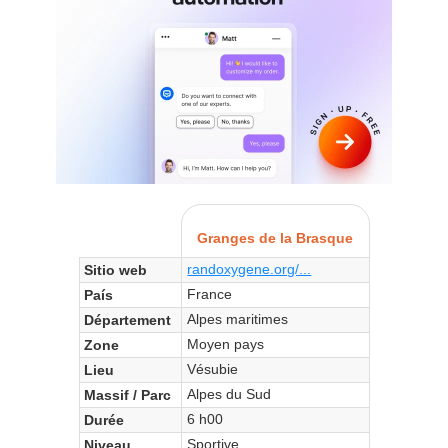
Granges de la Brasque
randoxygene.org/...
Sitio web
France
País
Alpes maritimes
Département
Moyen pays
Zone
Vésubie
Lieu
Alpes du Sud
Massif / Parc
6 h00
Durée
Sportive
Niveau