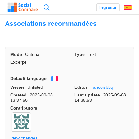
Búsqueda
Ingresar
Es
Associations recommandées
Mode
Criteria
Type
Text
Excerpt
Default language
Français
Viewer
Unlisted
Editor
francoisbbq
Created
2025-09-08
Last update
2025-09-08
13:37:50
14:35:53
Contributors
View changes