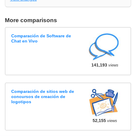
More comparisons
Comparación de Software de
Chat en Vivo
141,193
views
Comparación de sitios web de
concursos de creación de
logotipos
52,155
views