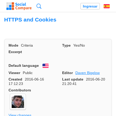
Búsqueda
Ingresar
Es
HTTPS and Cookies
Mode
Criteria
Type
Yes/No
Excerpt
Default language
English
Viewer
Public
Editor
Daven Bigelow
Created
2016-06-16
Last update
2016-06-20
17:12:23
21:20:41
Contributors
View changes