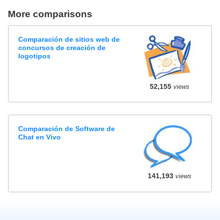
More comparisons
Comparación de sitios web de
concursos de creación de
logotipos
52,155
views
Comparación de Software de
Chat en Vivo
141,193
views