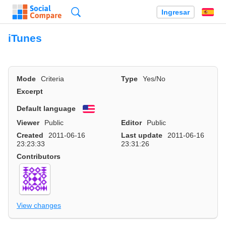
Búsqueda
Ingresar
Es
iTunes
Mode
Criteria
Type
Yes/No
Excerpt
Default language
English
Viewer
Public
Editor
Public
Created
2011-06-16
Last update
2011-06-16
23:23:33
23:31:26
Contributors
View changes