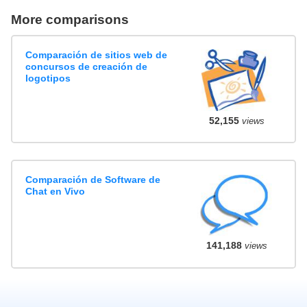
More comparisons
Comparación de sitios web de
concursos de creación de
logotipos
52,155
views
Comparación de Software de
Chat en Vivo
141,188
views