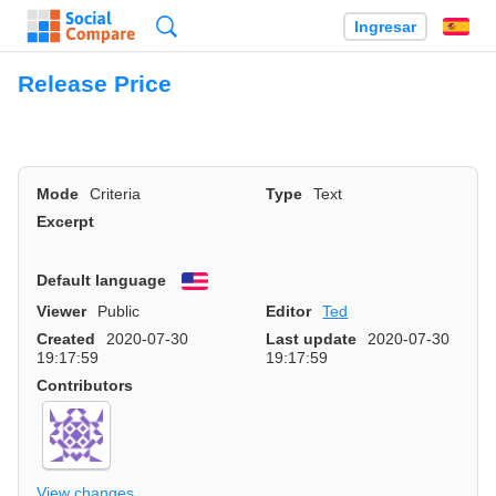
Búsqueda
Ingresar
Es
Release Price
Mode
Criteria
Type
Text
Excerpt
Default language
English
Viewer
Public
Editor
Ted
Created
2020-07-30
Last update
2020-07-30
19:17:59
19:17:59
Contributors
View changes