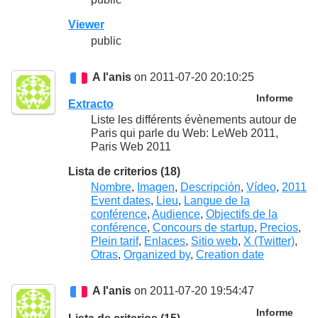
Viewer
public
A l'anis
on 2011-07-20 20:10:25
Informe
Extracto
Liste les différents évènements autour de
Paris qui parle du Web: LeWeb 2011,
Paris Web 2011
Lista de criterios (18)
Nombre
,
Imagen
,
Descripción
,
Vídeo
,
2011
Event dates
,
Lieu
,
Langue de la
conférence
,
Audience
,
Objectifs de la
conférence
,
Concours de startup
,
Precios
,
Plein tarif
,
Enlaces
,
Sitio web
,
X (Twitter)
,
Otras
,
Organized by
,
Creation date
A l'anis
on 2011-07-20 19:54:47
Informe