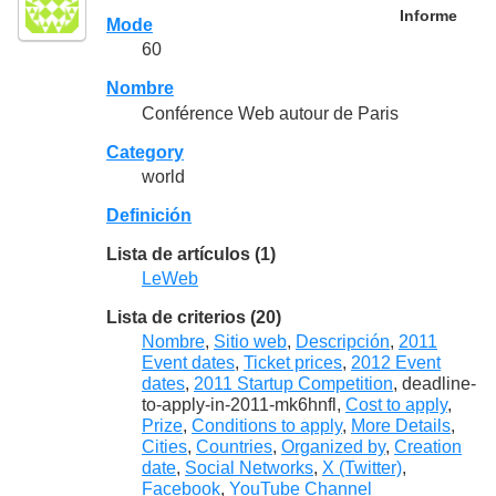
Informe
Mode
60
Nombre
Conférence Web autour de Paris
Category
world
Definición
Lista de artículos (1)
LeWeb
Lista de criterios (20)
Nombre
,
Sitio web
,
Descripción
,
2011
Event dates
,
Ticket prices
,
2012 Event
dates
,
2011 Startup Competition
, deadline-
to-apply-in-2011-mk6hnfl,
Cost to apply
,
Prize
,
Conditions to apply
,
More Details
,
Cities
,
Countries
,
Organized by
,
Creation
date
,
Social Networks
,
X (Twitter)
,
Facebook
,
YouTube Channel