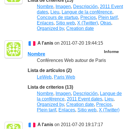
Lista de criterios (15)
Nombre
,
Imagen
,
Descripción
,
2011 Event
dates
,
Lieu
,
Langue de la conférence
,
Concours de startup
,
Precios
,
Plein tarif
,
Enlaces
,
Sitio web
,
X (Twitter)
,
Otras
,
Organized by
,
Creation date
A l'anis
on 2011-07-20 19:44:15
Informe
Nombre
Conférences Web autour de Paris
Lista de artículos (2)
LeWeb
,
Paris Web
Lista de criterios (13)
Nombre
,
Imagen
,
Descripción
,
Langue de
la conférence
,
2011 Event dates
,
Lieu
,
Organized by
,
Creation date
,
Precios
,
Plein tarif
,
Enlaces
,
Sitio web
,
X (Twitter)
A l'anis
on 2011-07-20 19:17:17