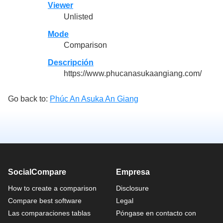
Viewer
Unlisted
Mode
Comparison
Descripción
https://www.phucanasukaangiang.com/
Go back to:
Phúc An Asuka An Giang
SocialCompare
Empresa
How to create a comparison
Disclosure
Compare best software
Legal
Las comparaciones tablas
Póngase en contacto con