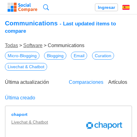
Búsqueda
Ingresar
Es
Communications
- Last updated items to
compare
Todas
>
Software
> Communications
Micro-Blogging
Blogging
Email
Curation
Livechat & Chatbot
Última actualización
Comparaciones
Artículos
Última creado
chaport
Livechat & Chatbot