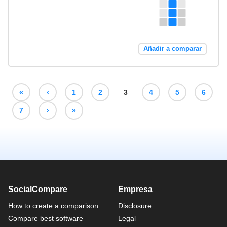
Añadir a comparar
«
‹
1
2
3
4
5
6
7
›
»
SocialCompare
Empresa
How to create a comparison
Disclosure
Compare best software
Legal