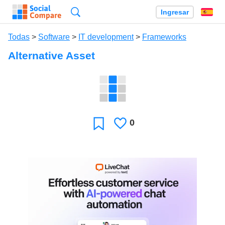
Búsqueda
Ingresar
Es
Todas
>
Software
>
IT development
>
Frameworks
Alternative Asset
0
Le
Favoritos
gusta