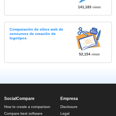
141,183
views
Comparación de sitios web de
concursos de creación de
logotipos
52,154
views
SocialCompare
Empresa
How to create a comparison
Disclosure
Compare best software
Legal