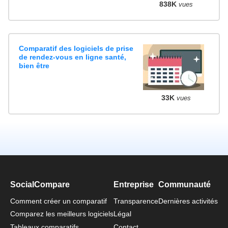
838K
vues
Comparatif des logiciels de prise
de rendez-vous en ligne santé,
bien être
33K
vues
SocialCompare
Entreprise
Communauté
Comment créer un comparatif
Transparence
Dernières activités
Comparez les meilleurs logiciels
Légal
Tableaux comparatifs
Contact