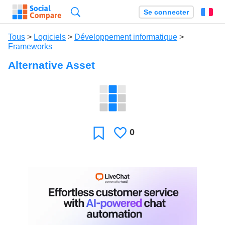
Recherche
Se connecter
Fr
Tous
>
Logiciels
>
Développement informatique
>
Frameworks
Alternative Asset
0
J'aime
Favori