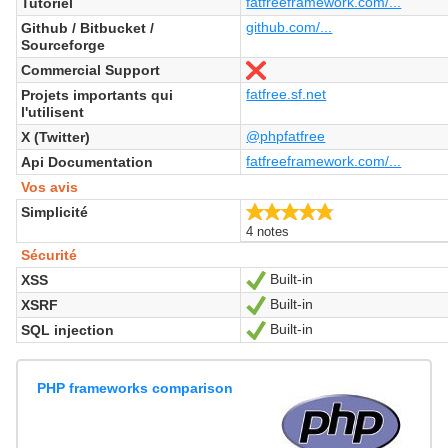
fatfreeframework.com/...
Tutoriel
github.com/...
Github / Bitbucket /
Sourceforge
Commercial Support
Non
fatfree.sf.net
Projets importants qui
l'utilisent
@phpfatfree
X (Twitter)
fatfreeframework.com/...
Api Documentation
Vos avis
4.8/5
Simplicité
4 notes
Sécurité
Built-in
XSS
Oui
Built-in
XSRF
Oui
Built-in
SQL injection
Oui
PHP frameworks comparison