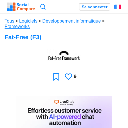
Recherche
Se connecter
Fr
Tous
>
Logiciels
>
Développement informatique
>
Frameworks
Fat-Free (F3)
9
J'aime
Favori