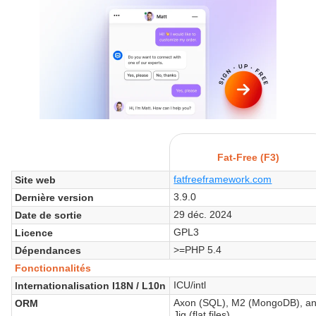
Fat-Free (F3)
fatfreeframework.com
Site web
3.9.0
Dernière version
29 déc. 2024
Date de sortie
GPL3
Licence
>=PHP 5.4
Dépendances
Fonctionnalités
ICU/intl
Internationalisation I18N / L10n
Axon (SQL), M2 (MongoDB), a
ORM
Jig (flat files)