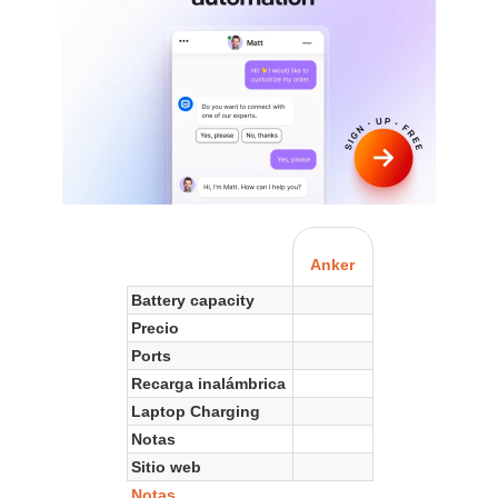
Anker
Battery capacity
Precio
Ports
Recarga inalámbrica
Laptop Charging
Notas
Sitio web
Notas