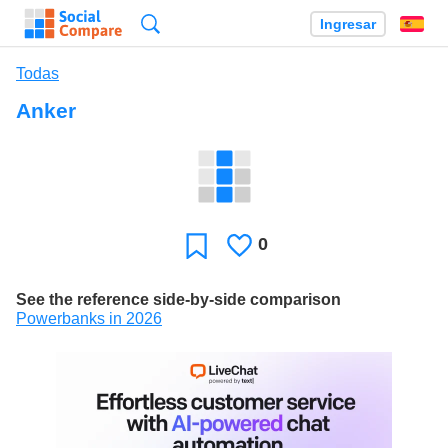
Búsqueda
Ingresar
Es
Todas
Anker
0
Le
Favoritos
gusta
See the reference side-by-side comparison
Powerbanks in 2026