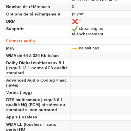
0
Nombre de références
payant
Options de téléchargement
?
DRM
No
streaming ou
Supports
Sí
télépchargement
Formats audio
ne sait pas
MP3
-
WMA de 64 à 320 Kbits/sec
Dolby Digital multicanaux 5.1
jusqu'à 13.1 norme AC3 qualité
standard
Advanced Audio Coding = aac
(.m4a)
Vorbis (.ogg)
DTS multicanaux jusqu'à 6.1
qualité HQ (PCM) si stéréo ou
standard si son surround
Apple Lossless
WMA LL (lossless = sans
perte) HQ