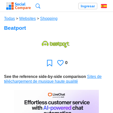
Búsqueda
Ingresar
Es
Todas
>
Websites
>
Shopping
Beatport
0
Le
Favoritos
gusta
See the reference side-by-side comparison
Sites de
téléchargement de musique haute qualité