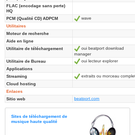
FLAC (encodage sans perte)
HQ
wave
PCM (Qualité CD) ADPCM
Sí
Utilitaires
Moteur de recherche
Aide en ligne
oui beatport download
Utilitaire de téléchargement
Sí
manager
oui lecteur explorer
Utilitaire de Bureau
Sí
Applications
extraits ou morceau comple
Streaming
Sí
Cloud hosting
Enlaces
beatport.com
Sitio web
Sites de téléchargement de
musique haute qualité